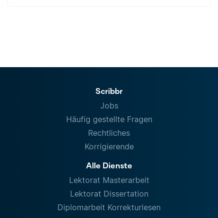
Scribbr
Jobs
Häufig gestellte Fragen
Rechtliches
Korrigierende
Alle Dienste
Lektorat Masterarbeit
Lektorat Dissertation
Diplomarbeit Korrekturlesen