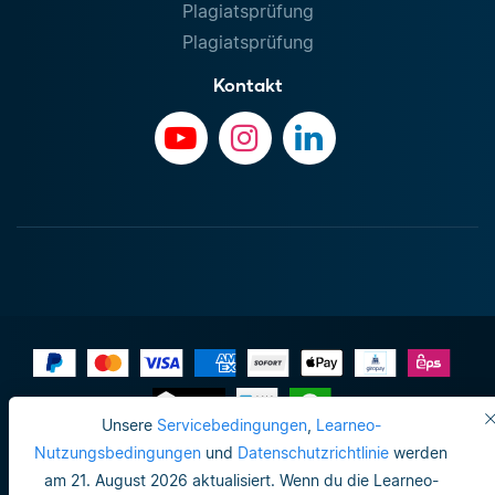
Plagiatsprüfung
Plagiatsprüfung
Kontakt
Unsere
Servicebedingungen
,
Learneo-
Impressum
Nutzungsbedingungen
und
Datenschutzrichtlinie
werden
am 21. August 2026 aktualisiert. Wenn du die Learneo-
Datenschutzrichtlinie