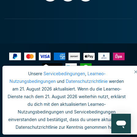
Unsere
Servicebedingungen
,
Learneo-
Impressum
Nutzungsbedingungen
und
Datenschutzrichtlinie
werden
am 21. August 2026 aktualisiert. Wenn du die Learneo-
Datenschutzrichtlinie
Dienste nach dem 21. August 2026 weiterhin nutzt, erklärst
Do not sell or share my personal info
du dich mit den aktualisierten Learneo-
Nutzungsbedingungen und Servicebedingungen
Nutzungsbedingungen
einverstanden und bestätigst, dass du unsere aktualisierte
Datenschutzrichtlinie
Datenschutzrichtlinie zur Kenntnis genommen hast.