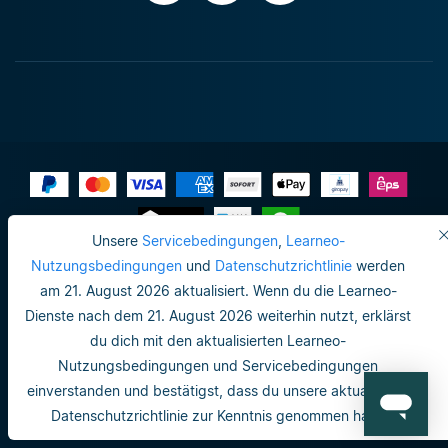
Unsere
Servicebedingungen
,
Learneo-
Impressum
Nutzungsbedingungen
und
Datenschutzrichtlinie
werden
am 21. August 2026 aktualisiert. Wenn du die Learneo-
Datenschutzrichtlinie
Dienste nach dem 21. August 2026 weiterhin nutzt, erklärst
Do not sell or share my personal info
du dich mit den aktualisierten Learneo-
Nutzungsbedingungen und Servicebedingungen
Nutzungsbedingungen
einverstanden und bestätigst, dass du unsere aktualisierte
Datenschutzrichtlinie
Datenschutzrichtlinie zur Kenntnis genommen hast.