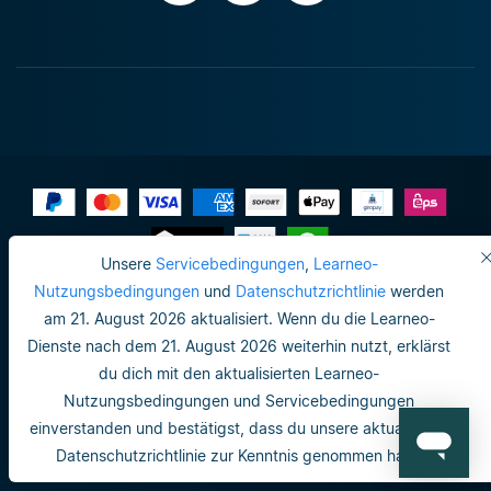
Unsere
Servicebedingungen
,
Learneo-
Impressum
Nutzungsbedingungen
und
Datenschutzrichtlinie
werden
am 21. August 2026 aktualisiert. Wenn du die Learneo-
Datenschutzrichtlinie
Dienste nach dem 21. August 2026 weiterhin nutzt, erklärst
Do not sell or share my personal info
du dich mit den aktualisierten Learneo-
Nutzungsbedingungen und Servicebedingungen
Nutzungsbedingungen
einverstanden und bestätigst, dass du unsere aktualisierte
Datenschutzrichtlinie
Datenschutzrichtlinie zur Kenntnis genommen hast.