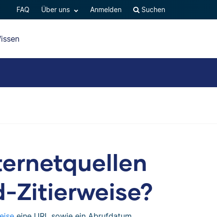
FAQ
Über uns
Anmelden
Suchen
issen
nternetquellen
-Zitierweise?
eise
eine URL sowie ein Abrufdatum