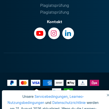
Plagiatsprüfung
Plagiatsprüfung
Kontakt
Unsere
Servicebedingungen
,
Learneo-
Impressum
Nutzungsbedingungen
und
Datenschutzrichtlinie
werden
am 21. August 2026 aktualisiert. Wenn du die Learneo-