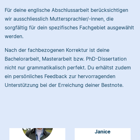
Samantha
Für deine englische Abschlussarbeit berücksichtigen
wir ausschliesslich Muttersprachler/-innen, die
sorgfältig für dein spezifisches Fachgebiet ausgewählt
I have a doctorate in
werden.
biology and studied a
range of life science
Nach der fachbezogenen Korrektur ist deine
subjects. I specialize in
I researched at
Bachelorarbeit, Masterarbeit bzw. PhD-Dissertation
editing academic texts.
Harvard, taught
nicht nur grammatikalisch perfekt. Du erhältst zudem
English with a
ein persönliches Feedback zur hervorragenden
Fulbright in Peru, and
earned a master's from
Unterstützung bei der Erreichung deiner Bestnote.
Emily
John Hopkins.
Janice
I have a bachelor's in