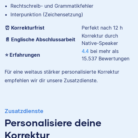
Rechtschreib- und Grammatikfehler
Interpunktion (Zeichensetzung)
⏰ Korrekturfrist
Perfekt nach 12 h
Richa
Korrektur durch
📄 Englische Abschlussarbeit
Native-Speaker
4.4
bei mehr als
⭐ Erfahrungen
15.537
Bewertungen
Für eine weitaus stärker personalisierte Korrektur
I have a doctorate in
empfehlen wir dir unsere Zusatzdienste.
biology and studied a
Samantha
range of life science
subjects. I specialize in
editing academic texts.
Zusatzdienste
Personalisiere deine
Korrektur
Emily
I researched at