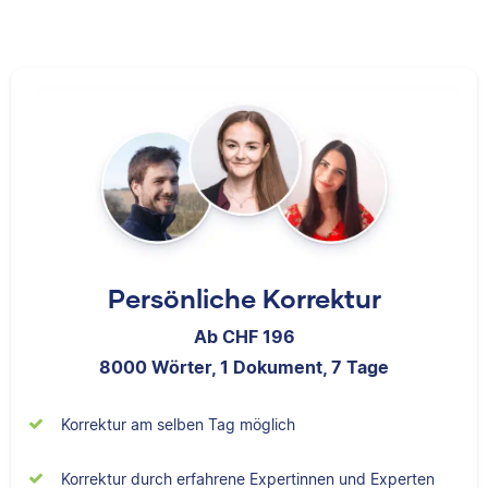
I am an academic
experience editing and
editor and book
working with academic
reviewer. I am familiar
writing, ranging from
with many style guides
undergraduate essays
and have edited over 6
to doctoral
million words.
dissertations to
published works.
Samantha
Richa
Persönliche Korrektur
Ab CHF 196
8000 Wörter, 1 Dokument, 7 Tage
I researched at
Harvard, taught
Korrektur am selben Tag möglich
I have a doctorate in
English with a
biology and studied a
Fulbright in Peru, and
Korrektur durch erfahrene Expertinnen und Experten
range of life science