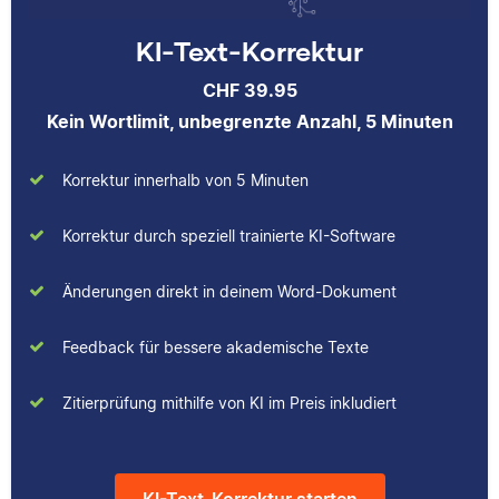
KI-Text-Korrektur
Patrick
CHF 39.95
Kein Wortlimit, unbegrenzte Anzahl, 5 Minuten
Korrektur innerhalb von 5 Minuten
I hold a bachelor’s in
Korrektur durch speziell trainierte KI-Software
Classical Studies and
English and a master’s
Änderungen direkt in deinem Word-Dokument
in English. I have over
a decade of
Feedback für bessere akademische Texte
experience editing and
working with academic
Zitierprüfung mithilfe von KI im Preis inkludiert
writing, ranging from
undergraduate essays
to doctoral
dissertations to
KI-Text-Korrektur starten