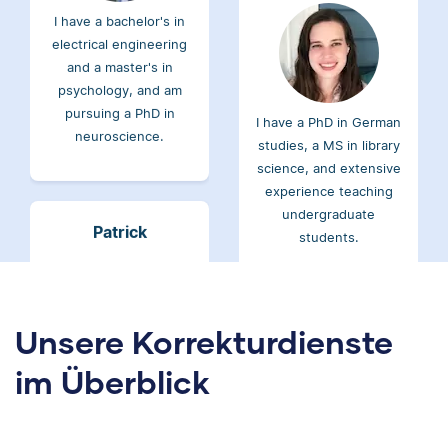
electrical engineering
and a master's in
psychology, and am
pursuing a PhD in
I have a PhD in German
neuroscience.
studies, a MS in library
science, and extensive
experience teaching
undergraduate
Patrick
students.
Ayo
Unsere Korrekturdienste
I hold a bachelor’s in
im Überblick
Classical Studies and
English and a master’s
in English. I have over
a decade of