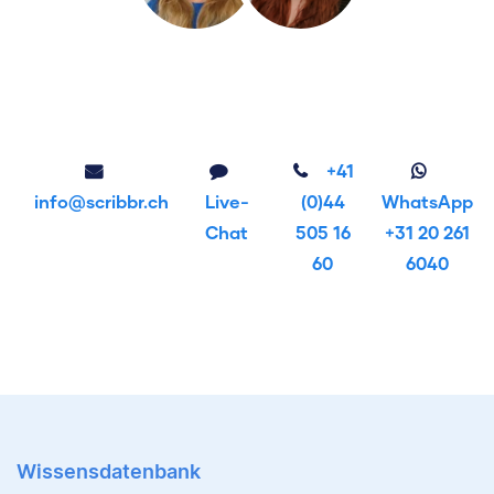
+41
info@scribbr.ch
Live-
(0)44
WhatsApp
Chat
505 16
+31 20 261
60
6040
Wissensdatenbank