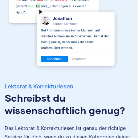
Jonathan
Lektorat & Korrekturlesen
Schreibst du
wissenschaftlich genug?
Jonathan hat
Musiktheorie und
Das Lektorat & Korrekturlesen ist genau der richtige
Nina
Kulturwissenschaften
Service für dich, wenn du zu diesen Kategorien deiner