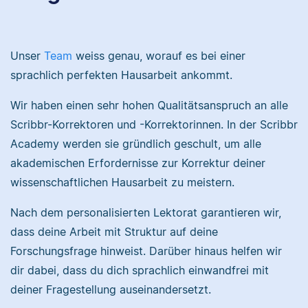
Kulturwissenschaften
und Musikerziehung
studiert und arbeitet
studiert, arbeitet als
neben seiner
Senior-Korrektorin für
Unser
Team
weiss genau, worauf es bei einer
freiberuflichen
Scribbr und begeistert
sprachlich perfekten Hausarbeit ankommt.
Tätigkeit für Scribbr
sich für alles, was mit
auch als Lektor an
Sprache zu tun hat.
Wir haben einen sehr hohen Qualitätsanspruch an alle
einer Kunstuniversität.
Scribbr-Korrektoren und -Korrektorinnen. In der Scribbr
Academy werden sie gründlich geschult, um alle
Sebastian
akademischen Erfordernisse zur Korrektur deiner
Maxim
wissenschaftlichen Hausarbeit zu meistern.
Nach dem personalisierten Lektorat garantieren wir,
dass deine Arbeit mit Struktur auf deine
Forschungsfrage hinweist. Darüber hinaus helfen wir
Sebastian hat
dir dabei, dass du dich sprachlich einwandfrei mit
Maxim hat
Filmwissenschaften
deiner Fragestellung auseinandersetzt.
Literaturwissenschaften
studiert und liest als
und Geschichte