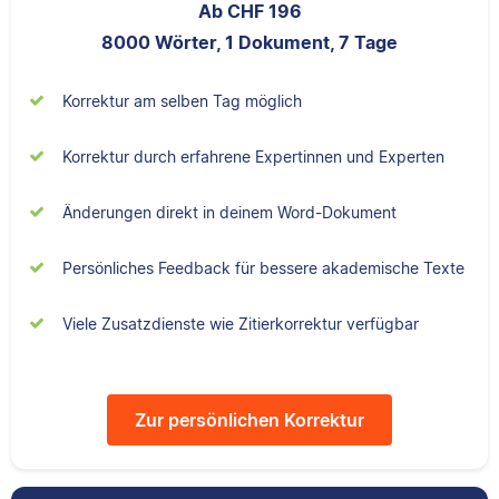
Jonathan hat
Ab CHF 196
Sprache zu tun hat.
Musiktheorie und
8000 Wörter, 1 Dokument, 7 Tage
Kulturwissenschaften
studiert und arbeitet
Korrektur am selben Tag möglich
neben seiner
Sebastian
freiberuflichen
Korrektur durch erfahrene Expertinnen und Experten
Tätigkeit für Scribbr
auch als Lektor an
Änderungen direkt in deinem Word-Dokument
einer Kunstuniversität.
Persönliches Feedback für bessere akademische Texte
Sebastian hat
Filmwissenschaften
Maxim
Viele Zusatzdienste wie Zitierkorrektur verfügbar
studiert und liest als
Lektor am liebsten
Arbeiten über Literatur
oder Physik.
Zur persönlichen Korrektur
Maxim hat