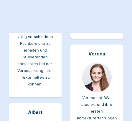
Lektor am liebsten
studiert. An der Arbeit
Arbeiten über Literatur
bei Scribbr mag er
oder Physik.
besonders, Einblicke in
völlig verschiedene
Fachbereiche zu
erhalten und
Verena
Studierenden
tatsächlich bei der
Verbesserung ihrer
Texte helfen zu
können.
Verena hat BWL
studiert und ihre
ersten
Albert
Korrekturerfahrungen
beim Lektorieren eines
Buches gesammelt.
Neben ihrer Arbeit als