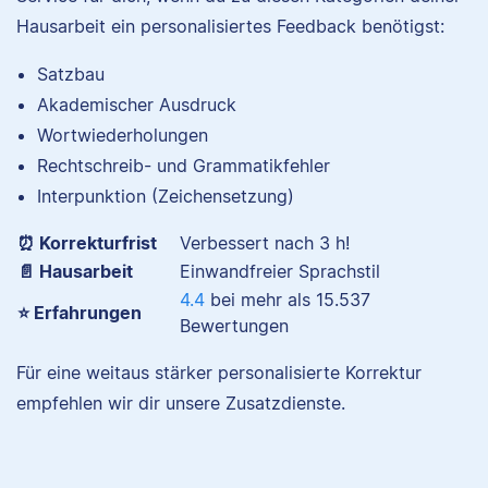
studiert und arbeitet
Hausarbeit ein personalisiertes Feedback benötigst:
neben seiner
freiberuflichen
Satzbau
Tätigkeit für Scribbr
Akademischer Ausdruck
auch als Lektor an
einer Kunstuniversität.
Wortwiederholungen
Nina hat Germanistik
und Musikerziehung
Rechtschreib- und Grammatikfehler
studiert, arbeitet als
Interpunktion (Zeichensetzung)
Senior-Korrektorin für
Maxim
Scribbr und begeistert
⏰ Korrekturfrist
Verbessert nach 3 h!
sich für alles, was mit
📄 Hausarbeit
Einwandfreier Sprachstil
Sprache zu tun hat.
4.4
bei mehr als
15.537
⭐ Erfahrungen
Bewertungen
Für eine weitaus stärker personalisierte Korrektur
Sebastian
Maxim hat
empfehlen wir dir unsere Zusatzdienste.
Literaturwissenschaften
und Geschichte
studiert. An der Arbeit