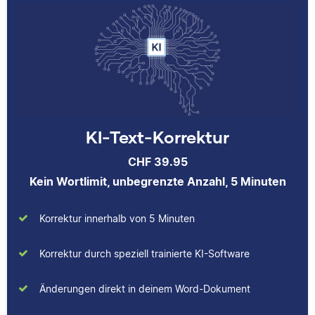
Literaturwissenschaften
und Geschichte
studiert. An der Arbeit
bei Scribbr mag er
besonders, Einblicke in
völlig verschiedene
Fachbereiche zu
erhalten und
KI-Text-Korrektur
Studierenden
tatsächlich bei der
CHF 39.95
Verbesserung ihrer
Kein Wortlimit, unbegrenzte Anzahl, 5 Minuten
Texte helfen zu
können.
Korrektur innerhalb von 5 Minuten
Korrektur durch speziell trainierte KI-Software
Albert
Änderungen direkt in deinem Word-Dokument