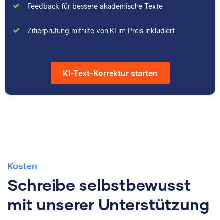
Feedback für bessere akademische Texte
Zitierprüfung mithilfe von KI im Preis inkludiert
Albert hat Deutsch
und Geschichte
studiert und mag an
KI-Text-Korrektur starten
seiner Arbeit als
Korrektor besonders,
dass er immer etwas
über das jeweilige
Fachgebiet dazu lernt.
Kosten
Schreibe selbstbewusst
mit unserer Unterstützung