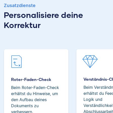
bei Scribbr mag er
Zusatzdienste
besonders, Einblicke in
Personalisiere deine
völlig verschiedene
Sebastian hat
Fachbereiche zu
Filmwissenschaften
Korrektur
erhalten und
studiert und liest als
Studierenden
Lektor am liebsten
tatsächlich bei der
Arbeiten über Literatur
Verbesserung ihrer
oder Physik.
Texte helfen zu
können.
Verena
Albert
Verständnis-C
Roter-Faden-Check
Beim Verständ
Beim Roter-Faden-Check
erhältst du Fe
erhältst du Hinweise, um
Logik und
den Aufbau deines
Verständlichkei
Dokuments zu
Verena hat BWL
Abschlussarbeit
verbessern.
studiert und ihre