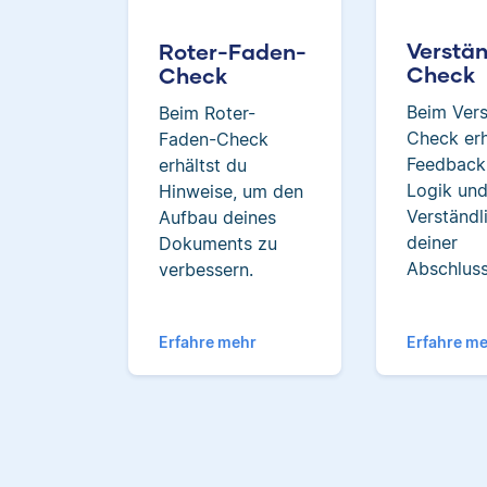
Verstän
Roter-Faden-
Check
Check
Beim Vers
Beim Roter-
Check erh
Faden-Check
Feedback
erhältst du
Logik un
Hinweise, um den
Verständl
Aufbau deines
deiner
Dokuments zu
Abschluss
verbessern.
Erfahre mehr
Erfahre m