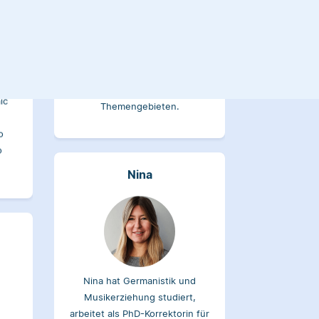
ical
Natur und Naturwissenschaften
 a
zu tun hat. Als PhD-Korrektorin
ver a
schätzt sie besonders die
ing
Abwechslung und Breite an
ic
Themengebieten.
o
o
Nina
Nina hat Germanistik und
Musikerziehung studiert,
arbeitet als PhD-Korrektorin für
Scribbr und begeistert sich für
ogie
alles, was mit Sprache zu tun