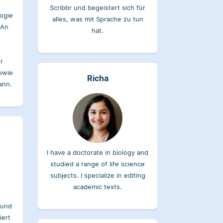
 An
hat.
r
owie
Richa
ann.
I have a doctorate in biology and
studied a range of life science
subjects. I specialize in editing
academic texts.
 und
iert
er
Sabrina
ür