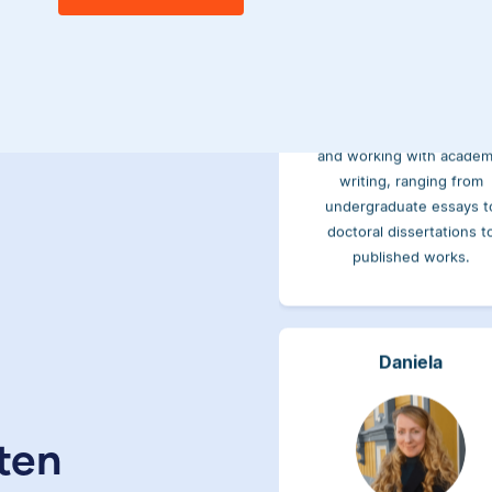
I hold a bachelor’s in Class
Studies and English and
master’s in English. I have o
decade of experience edit
and working with academ
writing, ranging from
undergraduate essays t
doctoral dissertations t
published works.
Daniela
ten
Daniela hat Geografie, Geol