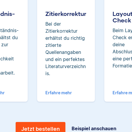
dnis-
Zitierkorrektur
Layou
Check
Bei der
Jonathan hat Musiktheorie
tändnis-
Beim La
Zitierkorrektur
Kulturwissenschaften stud
ältst du
Check er
erhältst du richtig
und arbeitet neben sein
 zur
deine
zitierte
freiberuflichen Tätigkeit f
d
Abschlus
Quellenangaben
Scribbr auch als Lektor an 
ichkeit
eine per
und ein perfektes
Kunstuniversität.
Formatie
Literaturverzeichn
arbeit.
is.
Patrick
ehr
Erfahre mehr
Erfahre 
Beispiel anschauen
Jetzt bestellen