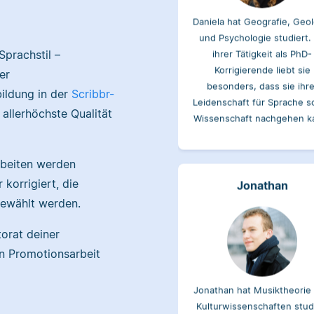
und Psychologie studiert.
ihrer Tätigkeit als PhD-
Korrigierende liebt sie
prachstil –
besonders, dass sie ihre
Leidenschaft für Sprache s
er
Wissenschaft nachgehen k
ildung in der
Scribbr-
allerhöchste Qualität
Jonathan
rbeiten werden
korrigiert, die
gewählt werden.
orat deiner
en Promotionsarbeit
Jonathan hat Musiktheorie
Kulturwissenschaften stud
und arbeitet neben sein
freiberuflichen Tätigkeit f