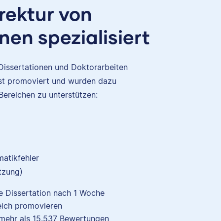
rektur von
nen spezialisiert
 Dissertationen und Doktorarbeiten
bst promoviert und wurden dazu
ical
 Bereichen zu unterstützen:
 a
ver a
ing
ic
o
atikfehler
o
tzung)
e Dissertation nach 1 Woche
eich promovieren
mehr als
15.537
Bewertungen