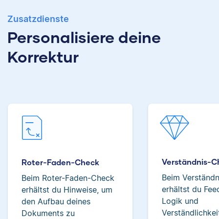
Sabrina
Zusatzdienste
Personalisiere deine
Jonathan hat
Musiktheorie und
Korrektur
Kulturwissenschaften
studiert und arbeitet
neben seiner
Sabrina hat
freiberuflichen
Biowissenschaften
Tätigkeit für Scribbr
studiert und
auch als Lektor an
begeistert sich neben
einer Kunstuniversität.
Sprache für alles, was
mit Natur und
Naturwissenschaften
zu tun hat. Als PhD-
Verständnis-C
Roter-Faden-Check
Patrick
Korrektorin schätzt sie
Beim Verständ
Beim Roter-Faden-Check
besonders die
erhältst du Fe
erhältst du Hinweise, um
Abwechslung und
Logik und
den Aufbau deines
Breite an
Verständlichkei
Dokuments zu
Themengebieten.