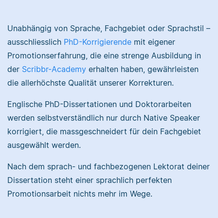
Richa
Unabhängig von Sprache, Fachgebiet oder Sprachstil –
ausschliesslich
PhD-Korrigierende
mit eigener
Daniela hat Geografie,
Promotionserfahrung, die eine strenge Ausbildung in
Geologie und
der
Scribbr-Academy
erhalten haben, gewährleisten
Psychologie studiert.
An ihrer Tätigkeit als
die allerhöchste Qualität unserer Korrekturen.
I have a doctorate in
PhD-Korrigierende
biology and studied a
Englische PhD-Dissertationen und Doktorarbeiten
liebt sie besonders,
range of life science
dass sie ihrer
werden selbstverständlich nur durch Native Speaker
subjects. I specialize in
Leidenschaft für
editing academic texts.
korrigiert, die massgeschneidert für dein Fachgebiet
Sprache sowie
ausgewählt werden.
Wissenschaft
nachgehen kann.
Nach dem sprach- und fachbezogenen Lektorat deiner
Sabrina
Dissertation steht einer sprachlich perfekten
Promotionsarbeit nichts mehr im Wege.
Jonathan