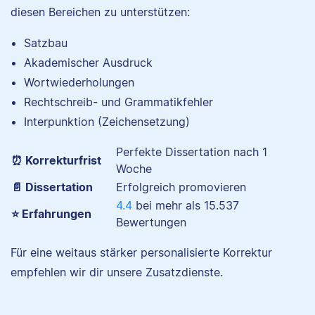
sich für alles, was mit
diesen Bereichen zu unterstützen:
Sprache zu tun hat.
Daniela hat Geografie,
Satzbau
Geologie und
Psychologie studiert.
Akademischer Ausdruck
An ihrer Tätigkeit als
Wortwiederholungen
Richa
PhD-Korrigierende
Rechtschreib- und Grammatikfehler
liebt sie besonders,
Interpunktion (Zeichensetzung)
dass sie ihrer
Leidenschaft für
Perfekte Dissertation nach 1
Sprache sowie
⏰ Korrekturfrist
Woche
Wissenschaft
📄 Dissertation
Erfolgreich promovieren
nachgehen kann.
I have a doctorate in
4.4
bei mehr als
15.537
biology and studied a
⭐ Erfahrungen
Bewertungen
range of life science
subjects. I specialize in
Für eine weitaus stärker personalisierte Korrektur
Jonathan
editing academic texts.
empfehlen wir dir unsere Zusatzdienste.