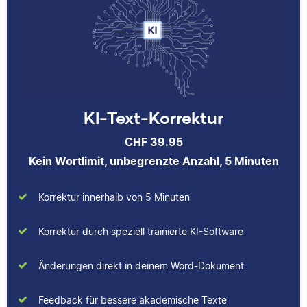
Jonathan
KI-Text-Korrektur
Jonathan hat
CHF 39.95
Musiktheorie und
Kulturwissenschaften
Kein Wortlimit, unbegrenzte Anzahl, 5 Minuten
studiert und arbeitet
neben seiner
Korrektur innerhalb von 5 Minuten
freiberuflichen
Tätigkeit für Scribbr
Korrektur durch speziell trainierte KI-Software
auch als Lektor an
einer Kunstuniversität.
Änderungen direkt in deinem Word-Dokument
Feedback für bessere akademische Texte