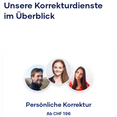
Unsere Korrekturdienste
im Überblick
I hold a bachelor’s in
Classical Studies and
Nina hat Germanistik
English and a master’s
und Musikerziehung
in English. I have over
studiert, arbeitet als
a decade of
PhD-Korrektorin für
experience editing and
Scribbr und begeistert
working with academic
sich für alles, was mit
writing, ranging from
Sprache zu tun hat.
undergraduate essays
to doctoral
dissertations to
published works.
Richa
Persönliche Korrektur
Ab CHF 196