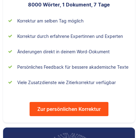
Daniela
8000 Wörter, 1 Dokument, 7 Tage
Korrektur am selben Tag möglich
I have a doctorate in
biology and studied a
Korrektur durch erfahrene Expertinnen und Experten
range of life science
subjects. I specialize in
Daniela hat Geografie,
editing academic texts.
Änderungen direkt in deinem Word-Dokument
Geologie und
Psychologie studiert.
Persönliches Feedback für bessere akademische Texte
An ihrer Tätigkeit als
PhD-Korrigierende
Viele Zusatzdienste wie Zitierkorrektur verfügbar
liebt sie besonders,
dass sie ihrer
Leidenschaft für
Sprache sowie
Zur persönlichen Korrektur
Wissenschaft
nachgehen kann.