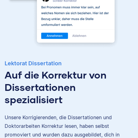
Classical Studies and
English and a master’s
in English. I have over
a decade of
experience editing and
working with academic
writing, ranging from
undergraduate essays
Nina
to doctoral
Lektorat Dissertation
dissertations to
Auf die Korrektur von
published works.
Dissertationen
spezialisiert
Daniela
Nina hat Germanistik
und Musikerziehung
Unsere Korrigierenden, die Dissertationen und
studiert, arbeitet als
Doktorarbeiten Korrektur lesen, haben selbst
PhD-Korrektorin für
Scribbr und begeistert
promoviert und wurden dazu ausgebildet, dich in