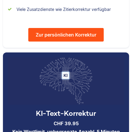
Viele Zusatzdienste wie Zitierkorrektur verfügbar
I researched at
Sebastian hat
Harvard, taught
Filmwissenschaften
Zur persönlichen Korrektur
English with Fulbright
studiert und liest als
in Peru, and earned a
Lektor am liebsten
master's degree from
Arbeiten über Literatur
John Hopkins.
oder Physik.
KI-Text-Korrektur
CHF 39.95
Kein Wortlimit, unbegrenzte Anzahl, 5 Minuten