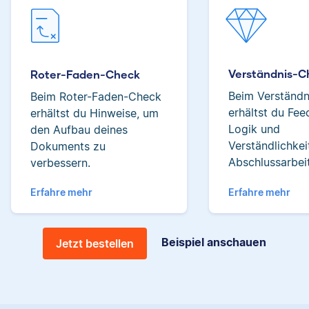
English with Fulbright
in Peru, and earned a
Verena
master's degree from
John Hopkins.
Verständnis-C
Roter-Faden-Check
Beim Verständ
Beim Roter-Faden-Check
erhältst du Fe
erhältst du Hinweise, um
Jonathan
Logik und
den Aufbau deines
Verena hat BWL
Verständlichkei
Dokuments zu
studiert und ihre
Abschlussarbeit
verbessern.
ersten
Korrekturerfahrungen
Erfahre mehr
Erfahre mehr
beim Lektorieren eines
Buches gesammelt.
Jonathan hat
Neben ihrer Arbeit als
Beispiel anschauen
Jetzt bestellen
Musiktheorie und
Scribbr-Korrektorin
Kulturwissenschaften
arbeitet Verena in der
studiert und arbeitet
Interior-Design-
neben seiner
Branche.
freiberuflichen