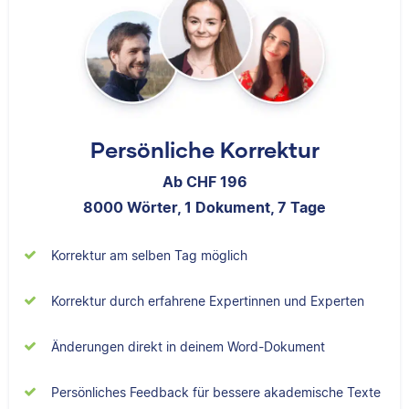
Albert hat Deutsch
Nina hat Germanistik
und Geschichte
Persönliche Korrektur
und Musikerziehung
studiert und mag an
studiert, arbeitet als
Ab CHF 196
seiner Arbeit als
Senior-Korrektorin für
Korrektor besonders,
8000 Wörter, 1 Dokument, 7 Tage
Scribbr und begeistert
dass er immer etwas
sich für alles, was mit
über das jeweilige
Sprache zu tun hat.
Korrektur am selben Tag möglich
Fachgebiet dazulernt.
Korrektur durch erfahrene Expertinnen und Experten
Samantha
Änderungen direkt in deinem Word-Dokument
Sebastian
Persönliches Feedback für bessere akademische Texte