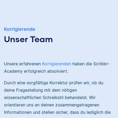
Tätigkeit für Scribbr
auch als Lektor an
einer Kunstuniversität.
Albert
Korrigierende
Unser Team
Nina
Albert hat Deutsch
Unsere erfahrenen
Korrigierenden
haben die Scribbr-
und Geschichte
Academy erfolgreich absolviert.
studiert und mag an
seiner Arbeit als
Nina hat Germanistik
Durch eine sorgfältige Korrektur prüfen wir, ob du
Korrektor besonders,
und Musikerziehung
deine Fragestellung mit dem nötigen
dass er immer etwas
studiert, arbeitet als
wissenschaftlichen Schreibstil behandelst. Wir
über das jeweilige
Senior-Korrektorin für
orientieren uns an deinen zusammengetragenen
Fachgebiet dazulernt.
Scribbr und begeistert
Informationen und stellen sicher, dass du lediglich die
sich für alles, was mit
Sprache zu tun hat.