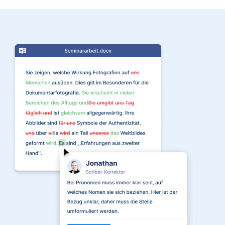
Verena
Verena hat BWL
studiert und ihre
ersten
Korrekturerfahrungen
beim Lektorieren eines
Buches gesammelt.