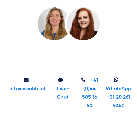
+41
info@scribbr.ch
Live-
(0)44
WhatsApp
Chat
505 16
+31 20 261
60
6040