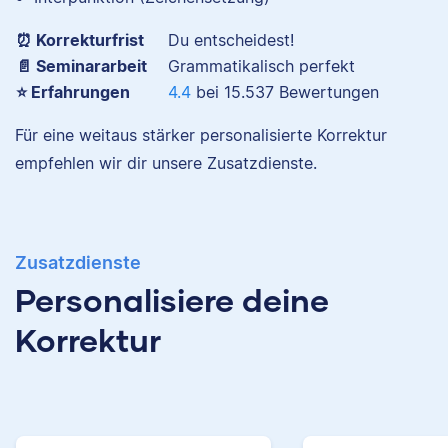
dass er immer etwas
über das jeweilige
Nina hat Germanistik
⏰ Korrekturfrist
Du entscheidest!
Fachgebiet dazulernt.
und Musikerziehung
📄 Seminararbeit
Grammatikalisch perfekt
studiert, arbeitet als
⭐ Erfahrungen
4.4
bei
15.537
Bewertungen
Senior-Korrektorin für
Scribbr und begeistert
Für eine weitaus stärker personalisierte Korrektur
Sebastian
sich für alles, was mit
empfehlen wir dir unsere Zusatzdienste.
Sprache zu tun hat.
Zusatzdienste
Samantha
Personalisiere deine
Sebastian hat
Filmwissenschaften
Korrektur
studiert und liest als
Lektor am liebsten
Arbeiten über Literatur
oder Physik.
I researched at
Harvard, taught