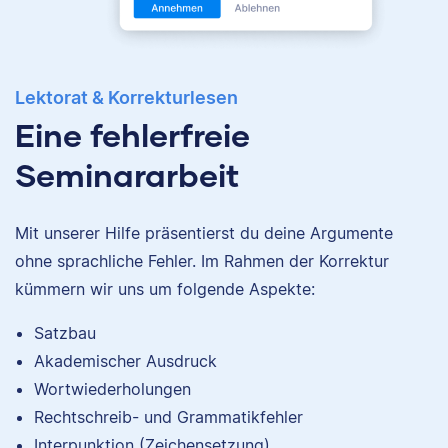
Neben ihrer Arbeit als
Scribbr-Korrektorin
arbeitet Verena in der
Interior-Design-
Branche.
Lektorat & Korrekturlesen
Eine fehlerfreie
Seminararbeit
Albert
Mit unserer Hilfe präsentierst du deine Argumente
ohne sprachliche Fehler. Im Rahmen der Korrektur
kümmern wir uns um folgende Aspekte:
Nina
Satzbau
Albert hat Deutsch
Akademischer Ausdruck
und Geschichte
studiert und mag an
Wortwiederholungen
seiner Arbeit als
Rechtschreib- und Grammatikfehler
Korrektor besonders,
Interpunktion (Zeichensetzung)