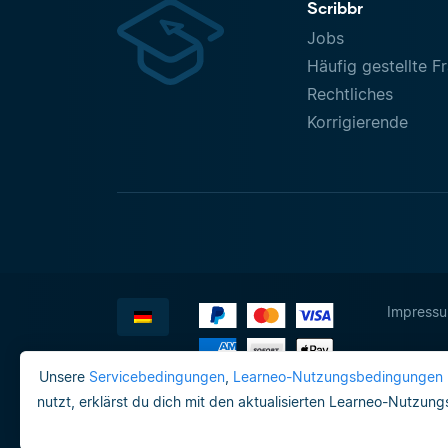
Scribbr
Jobs
Häufig gestellte F
Rechtliches
Korrigierende
Impress
Unsere
Servicebedingungen
,
Learneo-Nutzungsbedingungen
nutzt, erklärst du dich mit den aktualisierten Learneo-Nutzun