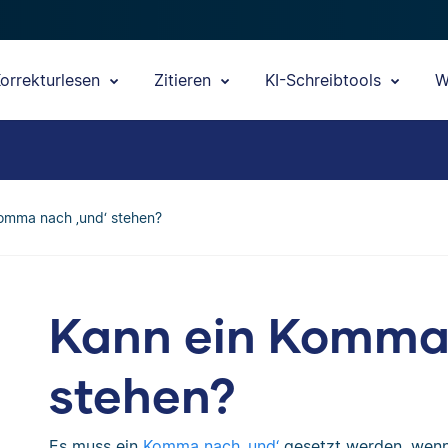
orrekturlesen
Zitieren
KI-Schreibtools
W
omma nach ‚und‘ stehen?
Kann ein Komma 
stehen?
Es muss ein
Komma nach ‚und‘
gesetzt werden, wenn 