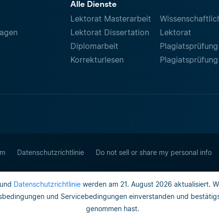
Alle Dienste
Lektorat Masterarbeit
Wissenschaftlic
ragen
Lektorat Dissertation
Lektorat
Diplomarbeit
Plagiatsprüfung
Korrekturlesen
Plagiatsprüfung
um
Datenschutzrichtlinie
Do not sell or share my personal info
und
Datenschutzrichtlinie
werden am 21. August 2026 aktualisiert. W
gsbedingungen und Servicebedingungen einverstanden und bestätigst,
genommen hast.