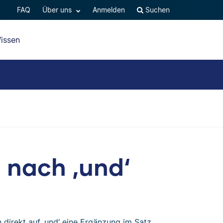
FAQ
Über uns
Anmelden
Suchen
issen
nach ‚und‘
direkt auf ‚und‘ eine Ergänzung im Satz