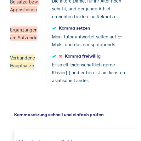
Die ältere Dame, für ihr Alter noch
Beisätze bzw.
sehr fit, und der junge Athlet
Appositionen
erreichten beide eine Rekordzeit.
Komma setzen
Ergänzungen
Mein Tutor antwortet selten auf E-
am Satzende
Mails, und das nur spätabends.
Komma freiwillig
Verbundene
Er spielt leidenschaftlich gerne
Hauptsätze
Klavier[,] und er bereist am liebsten
asiatische Länder.
Kommasetzung schnell und einfach prüfen