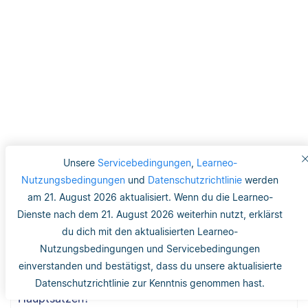
Häufig gestellte Fragen
Unsere
Servicebedingungen
,
Learneo-
Nutzungsbedingungen
und
Datenschutzrichtlinie
werden
am 21. August 2026 aktualisiert. Wenn du die Learneo-
Wann kommt ein Komma vor ‚und‘?
Dienste nach dem 21. August 2026 weiterhin nutzt, erklärst
du dich mit den aktualisierten Learneo-
Wann kommt kein Komma vor ‚und‘?
Nutzungsbedingungen und Servicebedingungen
einverstanden und bestätigst, dass du unsere aktualisierte
Kommt ein Komma vor ‚und‘ bei zwei
Datenschutzrichtlinie zur Kenntnis genommen hast.
Hauptsätzen?