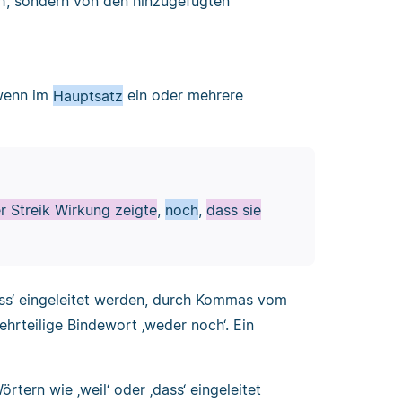
h‘, sondern von den hinzugefügten
wenn im
Hauptsatz
ein oder mehrere
r Streik Wirkung zeigte
,
noch
,
dass sie
ass‘ eingeleitet werden, durch Kommas vom
rteilige Bindewort ‚weder noch‘. Ein
tern wie ‚weil‘ oder ‚dass‘ eingeleitet