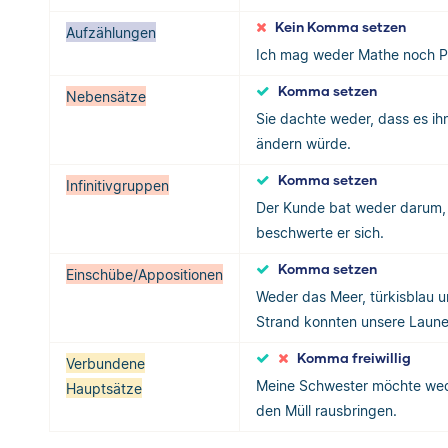
Kein Komma setzen
Aufzählungen
Ich mag weder Mathe noch P
Komma setzen
Nebensätze
Sie dachte weder, dass es ihn
ändern würde.
Komma setzen
Infinitivgruppen
Der Kunde bat weder darum, 
beschwerte er sich.
Komma setzen
Einschübe/Appositionen
Weder das Meer, türkisblau 
Strand konnten unsere Laune
Komma freiwillig
Verbundene
Meine Schwester möchte wed
Hauptsätze
den Müll rausbringen.