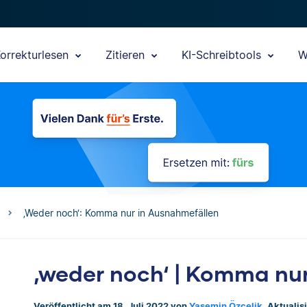
orrekturlesen
Zitieren
KI-Schreibtools
W
‚Weder noch‘: Komma nur in Ausnahmefällen
‚weder noch‘ | Komma nu
Veröffentlicht am 18. Juli 2022 von
Yasemin Özçelik
. Aktualis