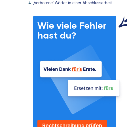
‚Verbotene‘ Wörter in einer Abschlussarbeit
Wie viele Fehler
hast du?
Rechtschreibung prüfen