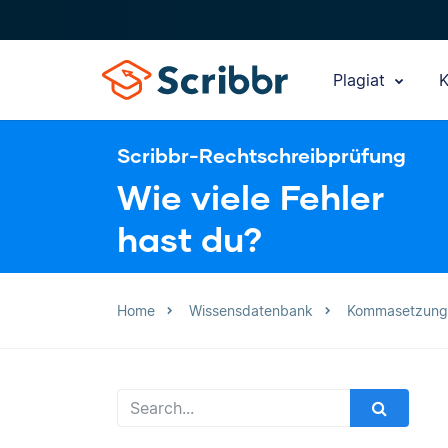
Plagiat
K
Scribbr-Rechtschreibprüfung
Wie viele Fehler
hast du?
Home
Wissensdatenbank
Kommasetzung