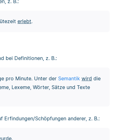
n, z. B.:
lütezeit
erlebt
.
 bei Definitionen, z. B.:
ge pro Minute. Unter der
Semantik
wird
die
eme, Lexeme, Wörter, Sätze und Texte
auf Erfindungen/Schöpfungen anderer, z. B.:
wurde
.