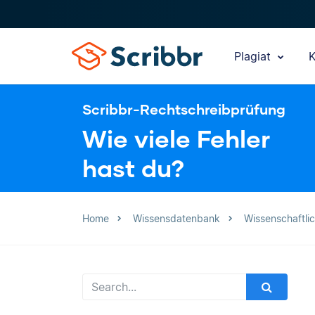
Plagiat
K
Scribbr-Rechtschreibprüfung
Wie viele Fehler
hast du?
Home
Wissensdatenbank
Wissenschaftli