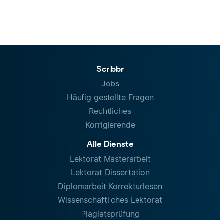
Scribbr
Jobs
Häufig gestellte Fragen
Rechtliches
Korrigierende
Alle Dienste
Lektorat Masterarbeit
Lektorat Dissertation
Diplomarbeit Korrekturlesen
Wissenschaftliches Lektorat
Plagiatsprüfung