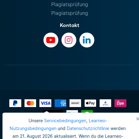
Plagiatsprüfung
Plagiatsprüfung
Kontakt
Unsere
Servicebedingungen
,
Learneo-
Impressum
Nutzungsbedingungen
und
Datenschutzrichtlinie
werden
am 21. August 2026 aktualisiert. Wenn du die Learneo-
Datenschutzrichtlinie