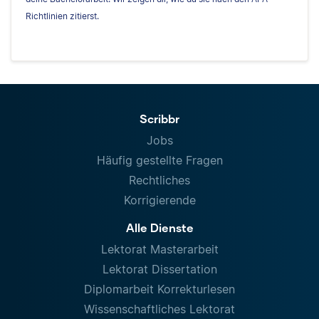
Richtlinien zitierst.
Scribbr
Jobs
Häufig gestellte Fragen
Rechtliches
Korrigierende
Alle Dienste
Lektorat Masterarbeit
Lektorat Dissertation
Diplomarbeit Korrekturlesen
Wissenschaftliches Lektorat