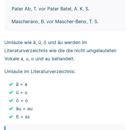
Pater Ab, T. vor Pater Batel, A. K. S.
Mascherano, B. vor Mascher-Beno, T. S.
Umlaute wie ä, ü, ö und äu werden im
Literaturverzeichnis wie die die nicht umgelauteten
Vokale a, u, o und au behandelt.
Umlaute im Literaturverzeichnis:
ä = a
ü = u
ö = o
äu = au
ß = ss