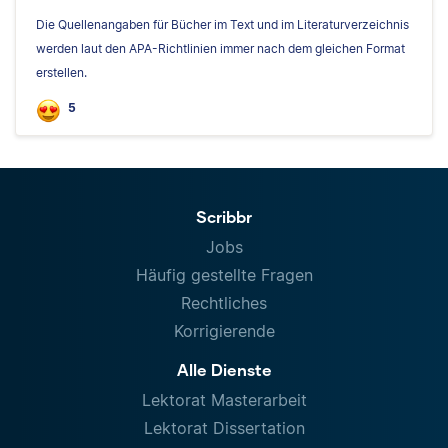
Die Quellenangaben für Bücher im Text und im Literaturverzeichnis
werden laut den APA-Richtlinien immer nach dem gleichen Format
erstellen.
5
Scribbr
Jobs
Häufig gestellte Fragen
Rechtliches
Korrigierende
Alle Dienste
Lektorat Masterarbeit
Lektorat Dissertation