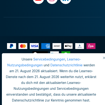
Unsere
Servicebedingungen
,
Learneo-
Impressum
Nutzungsbedingungen
und
Datenschutzrichtlinie
werden
am 21. August 2026 aktualisiert. Wenn du die Learneo-
Datenschutzrichtlinie
Dienste nach dem 21. August 2026 weiterhin nutzt, erklärst
Do not sell or share my personal info
du dich mit den aktualisierten Learneo-
Nutzungsbedingungen und Servicebedingungen
Nutzungsbedingungen
einverstanden und bestätigst, dass du unsere aktualisierte
Datenschutzrichtlinie
Datenschutzrichtlinie zur Kenntnis genommen hast.