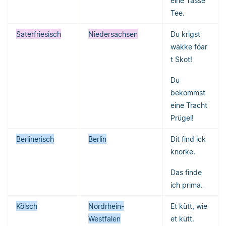
eine Tasse
Tee.
Saterfriesisch
Niedersachsen
Du krigst
wäkke fóar
t Skot!
Du
bekommst
eine Tracht
Prügel!
Berlinerisch
Berlin
Dit find ick
knorke.
Das finde
ich prima.
Kölsch
Nordrhein-
Et kütt, wie
Westfalen
et kütt.