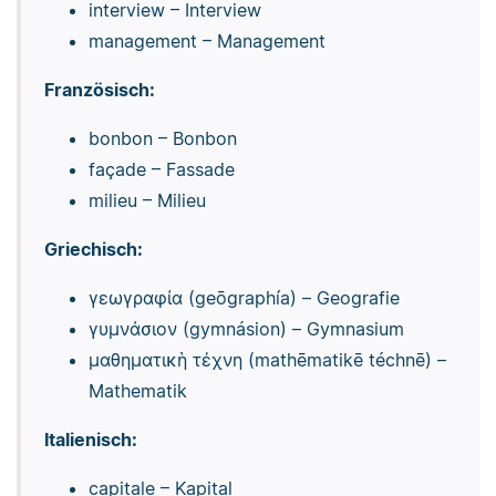
interview – Interview
management – Management
Französisch:
bonbon – Bonbon
façade – Fassade
milieu – Milieu
Griechisch:
γεωγραφία (geōgraphía) – Geografie
γυμνάσιον (gymnásion) – Gymnasium
μαθηματικὴ τέχνη (mathēmatikē téchnē) –
Mathematik
Italienisch:
capitale – Kapital