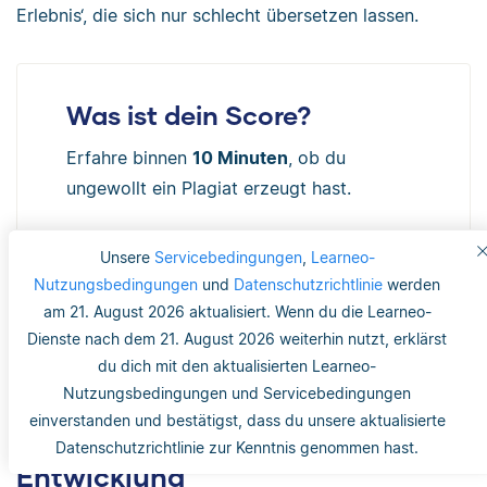
Erlebnis‘, die sich nur schlecht übersetzen lassen.
Was ist dein Score?
Erfahre binnen
10 Minuten
, ob du
ungewollt ein Plagiat erzeugt hast.
70+ Milliarden Internetquellen
Unsere
Servicebedingungen
,
Learneo-
69+ Millionen Publikationen
Nutzungsbedingungen
und
Datenschutzrichtlinie
werden
Gesicherter Datenschutz
am 21. August 2026 aktualisiert. Wenn du die Learneo-
Dienste nach dem 21. August 2026 weiterhin nutzt, erklärst
Zur Plagiatsprüfung
du dich mit den aktualisierten Learneo-
Nutzungsbedingungen und Servicebedingungen
einverstanden und bestätigst, dass du unsere aktualisierte
Deutsche Sprache: Ursprung und
Datenschutzrichtlinie zur Kenntnis genommen hast.
Entwicklung