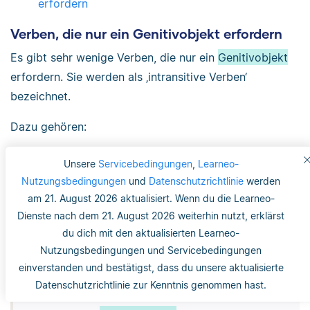
erfordern
Verben, die nur ein Genitivobjekt erfordern
Es gibt sehr wenige Verben, die nur ein
Genitivobjekt
erfordern. Sie werden als ‚intransitive Verben‘
bezeichnet.
Dazu gehören:
bedürfen
Unsere
Servicebedingungen
,
Learneo-
entbehren
Nutzungsbedingungen
und
Datenschutzrichtlinie
werden
gedenken
am 21. August 2026 aktualisiert. Wenn du die Learneo-
harren
Dienste nach dem 21. August 2026 weiterhin nutzt, erklärst
du dich mit den aktualisierten Learneo-
Nutzungsbedingungen und Servicebedingungen
Beispiel: intransitive Verben mit Genitiv
einverstanden und bestätigst, dass du unsere aktualisierte
Dieses Problem bedarf
einer zeitnahen Lösung
.
Datenschutzrichtlinie zur Kenntnis genommen hast.