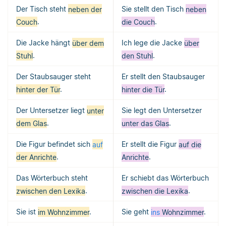
Der Tisch steht
neben der
Sie stellt den Tisch
neben
Couch
.
die Couch
.
Die Jacke hängt
über dem
Ich lege die Jacke
über
Stuhl
.
den Stuhl
.
Der Staubsauger steht
Er stellt den Staubsauger
hinter der Tür
.
hinter die Tür
.
Der Untersetzer liegt
unter
Sie legt den Untersetzer
dem Glas
.
unter das Glas
.
Die Figur befindet sich
auf
Er stellt die Figur
auf die
der Anrichte
.
Anrichte
.
Das Wörterbuch steht
Er schiebt das Wörterbuch
zwischen den Lexika
.
zwischen die Lexika
.
Sie ist
im Wohnzimmer
.
Sie geht
ins
Wohnzimmer
.