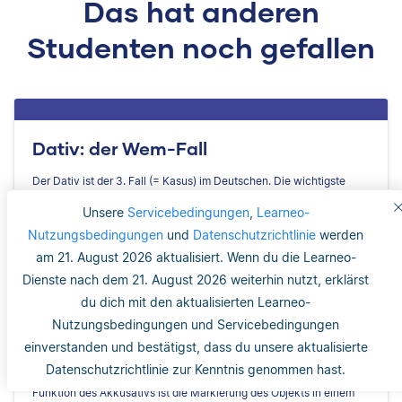
Das hat anderen
Studenten noch gefallen
Dativ: der Wem-Fall
Der Dativ ist der 3. Fall (= Kasus) im Deutschen. Die wichtigste
Funktion des Dativs ist die Markierung eines Objekts im Satz.
Unsere
Servicebedingungen
,
Learneo-
Nutzungsbedingungen
und
Datenschutzrichtlinie
werden
am 21. August 2026 aktualisiert. Wenn du die Learneo-
Dienste nach dem 21. August 2026 weiterhin nutzt, erklärst
du dich mit den aktualisierten Learneo-
Nutzungsbedingungen und Servicebedingungen
Akkusativ: der Wen-Fall
einverstanden und bestätigst, dass du unsere aktualisierte
Datenschutzrichtlinie zur Kenntnis genommen hast.
Der Akkusativ ist der 4. Fall (= Kasus) im Deutschen. Die wichtigste
Funktion des Akkusativs ist die Markierung des Objekts in einem