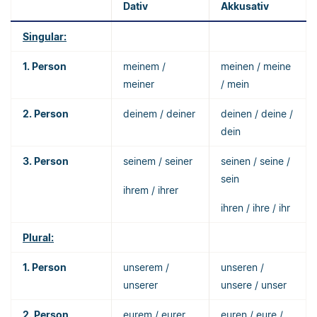
Dativ
Akkusativ
Singular:
1. Person
meinem /
meinen / meine
meiner
/ mein
2. Person
deinem / deiner
deinen / deine /
dein
3. Person
seinem / seiner
seinen / seine /
sein
ihrem / ihrer
ihren / ihre / ihr
Plural:
1. Person
unserem /
unseren /
unserer
unsere / unser
2. Person
eurem / eurer
euren / eure /