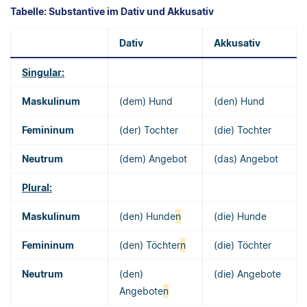
Tabelle: Substantive im Dativ und Akkusativ
Dativ
Akkusativ
Singular:
Maskulinum
(dem) Hund
(den) Hund
Femininum
(der) Tochter
(die) Tochter
Neutrum
(dem) Angebot
(das) Angebot
Plural:
Maskulinum
(den) Hunde
n
(die) Hunde
Femininum
(den) Töchter
n
(die) Töchter
Neutrum
(den)
(die) Angebote
Angebote
n