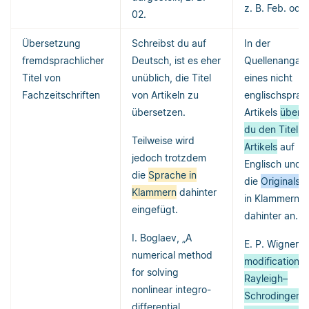
z. B. Feb. ode
02.
Übersetzung
Schreibst du auf
In der
fremdsprachlicher
Deutsch, ist es eher
Quellenangab
Titel von
unüblich, die Titel
eines nicht
Fachzeitschriften
von Artikeln zu
englischsprac
übersetzen.
Artikels
überse
du den Titel d
Teilweise wird
Artikels
auf
jedoch trotzdem
Englisch und g
die
Sprache in
die
Originalsp
Klammern
dahinter
in Klammern
eingefügt.
dahinter an.
I. Boglaev, „A
E. P. Wigner, “
numerical method
modification o
for solving
Rayleigh–
nonlinear integro-
Schrodinger
differential