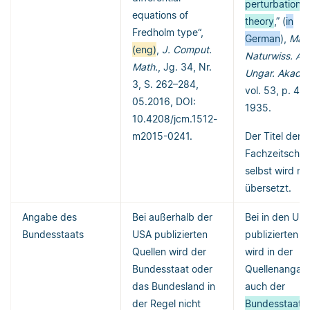
perturbation
equations of
theory
,” (
in
Fredholm type“,
German
),
Math
(eng)
,
J. Comput.
Naturwiss. An
Math.
, Jg. 34, Nr.
Ungar. Akad. 
3, S. 262–284,
vol. 53, p. 475
05.2016, DOI:
1935.
10.4208/jcm.1512-
m2015-0241.
Der Titel der
Fachzeitschrif
selbst wird ni
übersetzt.
Angabe des
Bei außerhalb der
Bei in den US
Bundesstaats
USA publizierten
publizierten Q
Quellen wird der
wird in der
Bundesstaat oder
Quellenangab
das Bundesland in
auch der
der Regel nicht
Bundesstaat