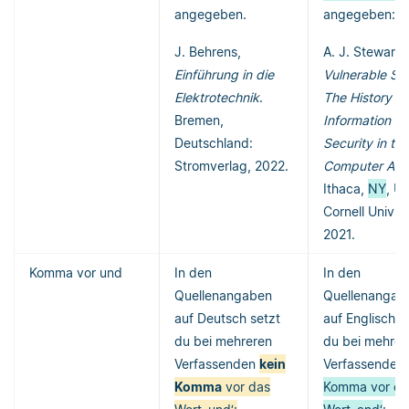
angegeben.
angegeben:
J. Behrens,
A. J. Stewart,
Einführung in die
Vulnerable Sy
Elektrotechnik
.
The History of
Bremen,
Information
Deutschland:
Security in the
Stromverlag, 2022.
Computer Ag
Ithaca,
NY
, U
Cornell Univ. 
2021.
Komma vor und
In den
In den
Quellenangaben
Quellenangab
auf Deutsch setzt
auf Englisch s
du bei mehreren
du bei mehrer
Verfassenden
kein
Verfassenden 
Komma
vor das
Komma vor da