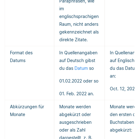
Paraphrasen, wie
im
englischsprachigen
Raum, nicht anders
gekennzeichnet als
direkte Zitate.
Format des
In Quellenangaben
In Quellenan
Datums
auf Deutsch gibst
auf Englisch g
du das
Datum
so
du das Datum
an:
01.02.2022 oder so
Oct. 12, 2022.
01. Feb. 2022 an.
Abkürzungen für
Monate werden
Monate werde
Monate
abgekürzt oder
den ersten dre
ausgeschrieben
Buchstaben
oder als Zahl
abgekürzt:
dargestellt, z. B.