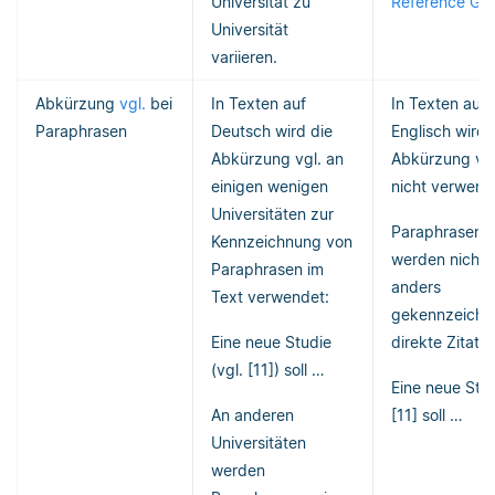
Universität zu
Reference Gu
Universität
variieren.
Abkürzung
vgl.
bei
In Texten auf
In Texten auf
Paraphrasen
Deutsch wird die
Englisch wird 
Abkürzung vgl. an
Abkürzung vgl
einigen wenigen
nicht verwend
Universitäten zur
Paraphrasen
Kennzeichnung von
werden nicht
Paraphrasen im
anders
Text verwendet:
gekennzeichne
Eine neue Studie
direkte Zitate.
(vgl. [11]) soll …
Eine neue Stu
An anderen
[11] soll …
Universitäten
werden