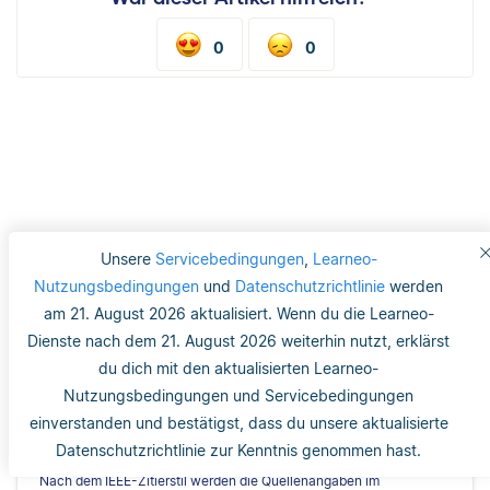
0
0
Unsere
Servicebedingungen
,
Learneo-
Das hat anderen
Nutzungsbedingungen
und
Datenschutzrichtlinie
werden
Studenten noch gefallen
am 21. August 2026 aktualisiert. Wenn du die Learneo-
Dienste nach dem 21. August 2026 weiterhin nutzt, erklärst
du dich mit den aktualisierten Learneo-
Nutzungsbedingungen und Servicebedingungen
einverstanden und bestätigst, dass du unsere aktualisierte
IEEE-Zitierstil: Literaturverzeichnis
Datenschutzrichtlinie zur Kenntnis genommen hast.
Nach dem IEEE-Zitierstil werden die Quellenangaben im