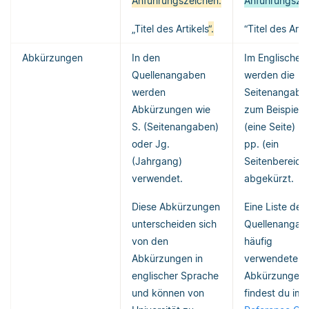
Anführungszeichen.
Anführungszei
„Titel des Artikels
“.
“Titel des Arti
Abkürzungen
In den
Im Englischen
Quellenangaben
werden die
werden
Seitenangabe
Abkürzungen wie
zum Beispiel m
S. (Seitenangaben)
(eine Seite) b
oder Jg.
pp. (ein
(Jahrgang)
Seitenbereich
verwendet.
abgekürzt.
Diese Abkürzungen
Eine Liste der 
unterscheiden sich
Quellenangab
von den
häufig
Abkürzungen in
verwendeten
englischer Sprache
Abkürzungen
und können von
findest du im