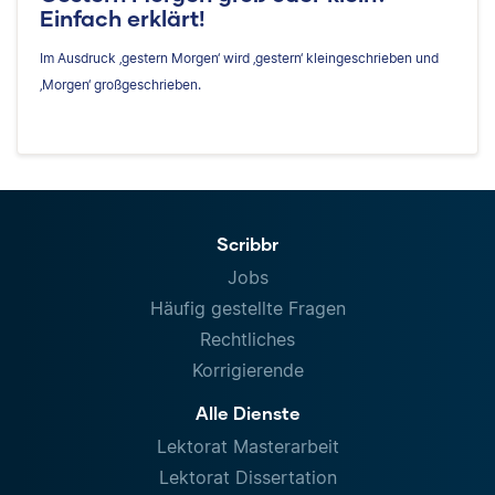
Einfach erklärt!
Im Ausdruck ‚gestern Morgen‘ wird ‚gestern‘ kleingeschrieben und
‚Morgen‘ großgeschrieben.
Scribbr
Jobs
Häufig gestellte Fragen
Rechtliches
Korrigierende
Alle Dienste
Lektorat Masterarbeit
Lektorat Dissertation