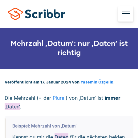
Mehrzahl ‚Datum‘: nur ‚Daten‘ ist
richtig
Veröffentlicht am 17. Januar 2024 von
Yasemin Özçelik
.
Die Mehrzahl (= der
Plural
) von ‚Datum‘ ist
immer
‚Daten‘
.
Beispiel: Mehrzahl von ‚Datum‘
Kannst du mir die
Daten
für die nächsten beiden