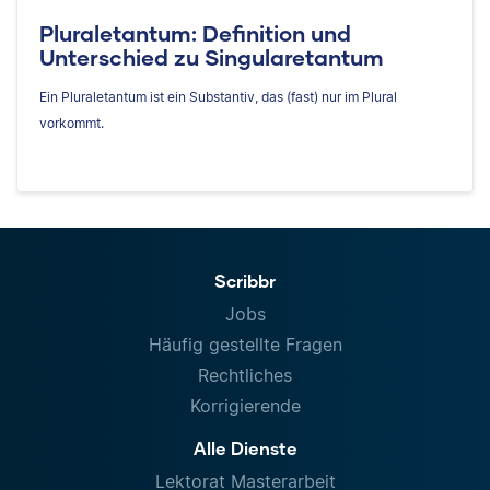
Pluraletantum: Definition und
Unterschied zu Singularetantum
Ein Pluraletantum ist ein Substantiv, das (fast) nur im Plural
vorkommt.
Scribbr
Jobs
Häufig gestellte Fragen
Rechtliches
Korrigierende
Alle Dienste
Lektorat Masterarbeit