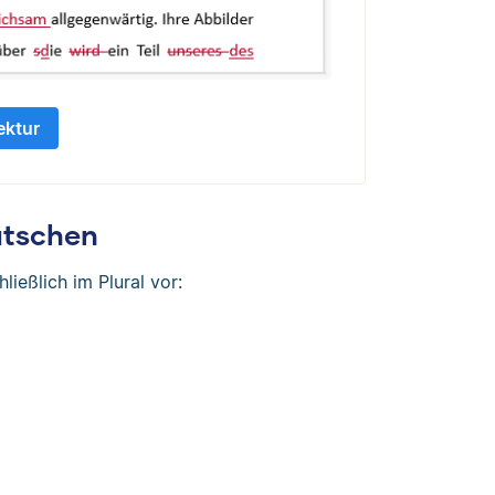
ektur
utschen
ießlich im Plural vor: