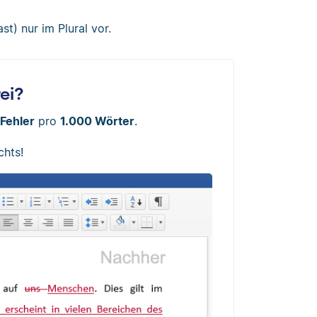
t) nur im Plural vor.
rei?
Fehler
pro
1.000 Wörter
.
chts!