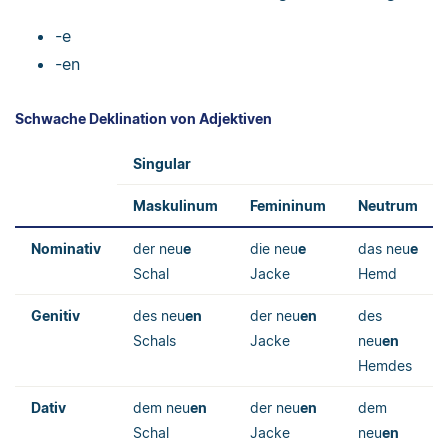
-e
-en
Schwache Deklination von Adjektiven
Singular
Maskulinum
Femininum
Neutrum
Nominativ
der neu
e
die neu
e
das neu
e
Schal
Jacke
Hemd
Genitiv
des neu
en
der neu
en
des
Schals
Jacke
neu
en
Hemdes
Dativ
dem neu
en
der neu
en
dem
Schal
Jacke
neu
en