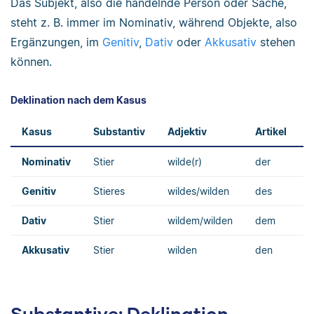
Das Subjekt, also die handelnde Person oder Sache,
steht z. B. immer im Nominativ, während Objekte, also
Ergänzungen, im
Genitiv
,
Dativ
oder
Akkusativ
stehen
können.
Deklination nach dem Kasus
Kasus
Substantiv
Adjektiv
Artikel
Nominativ
Stier
wilde(r)
der
d
Genitiv
Stieres
wildes/wilden
des
Dativ
Stier
wildem/wilden
dem
Akkusativ
Stier
wilden
den
Substantive: Deklination