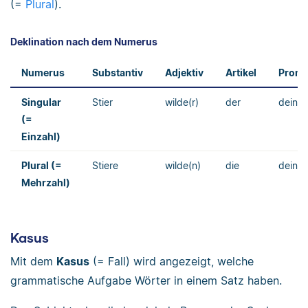
(=
Plural
).
Deklination nach dem Numerus
Numerus
Substantiv
Adjektiv
Artikel
Pron
Singular
Stier
wilde(r)
der
deiner
(=
Einzahl)
Plural (=
Stiere
wilde(n)
die
deine
Mehrzahl)
Kasus
Mit dem
Kasus
(= Fall) wird angezeigt, welche
grammatische Aufgabe Wörter in einem Satz haben.