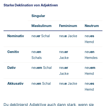
Starke Deklination von Adjektiven
Singular
Maskulinum
Femininum
Neutrum
Nominativ
neu
er
Schal
neu
e
Jacke
neu
es
Hemd
Genitiv
neu
en
neu
er
neu
en
Schals
Jacke
Hemdes
Dativ
neu
em
Schal
neu
er
neu
em
Jacke
Hemd
Akkusativ
neu
en
Schal
neu
e
Jacke
neu
es
Hemd
Du deklinierst Adjektive auch dann stark, wenn sie