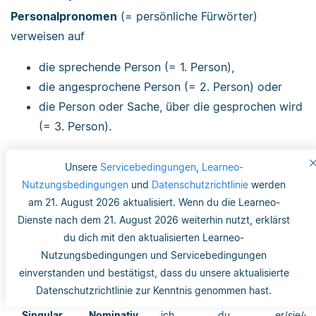
Personalpronomen
(= persönliche Fürwörter)
verweisen auf
die sprechende Person (= 1. Person),
die angesprochene Person (= 2. Person) oder
die Person oder Sache, über die gesprochen wird
(= 3. Person).
Man dekliniert sie nach Numerus und Kasus.
In
der 3.
Unsere
Servicebedingungen
,
Learneo-
Person Singular wird zudem nach dem Genus
Nutzungsbedingungen
und
Datenschutzrichtlinie
werden
unterschieden.
am 21. August 2026 aktualisiert. Wenn du die Learneo-
Dienste nach dem 21. August 2026 weiterhin nutzt, erklärst
Deklination der Personalpronomen
du dich mit den aktualisierten Learneo-
Nutzungsbedingungen und Servicebedingungen
Numerus
Kasus
1.
2.
3. Perso
einverstanden und bestätigst, dass du unsere aktualisierte
Person
Person
Datenschutzrichtlinie zur Kenntnis genommen hast.
Singular
Nominativ
ich
du
er/sie/es