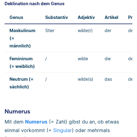
Deklination nach dem Genus
Genus
Substantiv
Adjektiv
Artikel
Pro
Maskulinum
Stier
wilde(r)
der
dein
(=
männlich)
Femininum
/
wilde
die
dein
(= weiblich)
Neutrum (=
/
wilde(s)
das
dein
sächlich)
Numerus
Mit dem
Numerus
(= Zahl) gibst du an, ob etwas
einmal vorkommt (=
Singular
) oder mehrmals