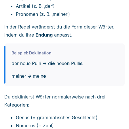
Artikel (z. B. ‚der‘)
Pronomen (z. B. ‚meiner‘)
In der Regel veränderst du die Form dieser Wörter,
indem du ihre
Endung
anpasst.
Beispiel: Deklination
der neue Pulli → d
ie
neue
n
Pulli
s
meiner
→
mein
e
Du deklinierst Wörter normalerweise nach drei
Kategorien:
Genus (= grammatisches Geschlecht)
Numerus (= Zahl)