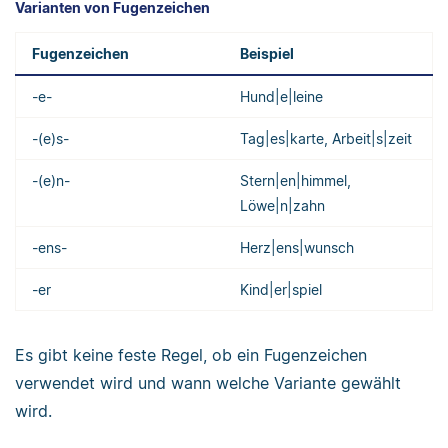
Varianten von Fugenzeichen
Fugenzeichen
Beispiel
-e-
Hund|e|leine
-(e)s-
Tag|es|karte, Arbeit|s|zeit
-(e)n-
Stern|en|himmel,
Löwe|n|zahn
-ens-
Herz|ens|wunsch
-er
Kind|er|spiel
Es gibt keine feste Regel, ob ein Fugenzeichen
verwendet wird und wann welche Variante gewählt
wird.