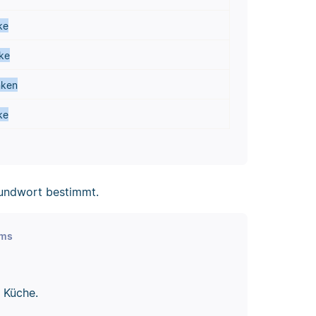
ke
ke
nken
ke
rundwort bestimmt.
ums
 Küche.