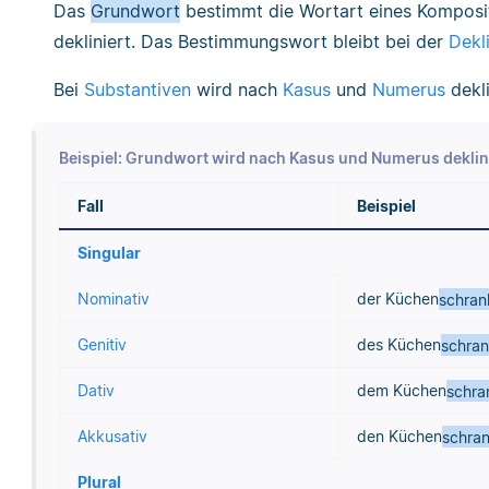
Das
Grundwort
bestimmt die Wortart eines Komposi
dekliniert. Das Bestimmungswort bleibt bei der
Dekl
Bei
Substantiven
wird nach
Kasus
und
Numerus
dekli
Beispiel: Grundwort wird nach Kasus und Numerus deklin
Fall
Beispiel
Singular
Nominativ
der Küchen
schran
Genitiv
des Küchen
schra
Dativ
dem Küchen
schra
Akkusativ
den Küchen
schra
Plural