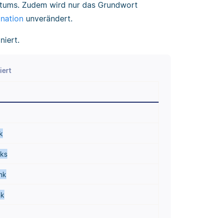
tums. Zudem wird nur das Grundwort
ination
unverändert.
niert.
iert
k
nks
nk
nk