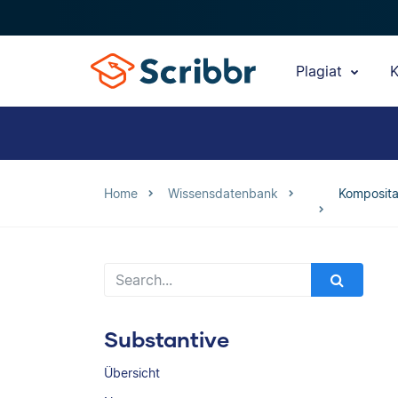
Plagiat
K
Home
Wissensdatenbank
Komposita
Substantive
Übersicht