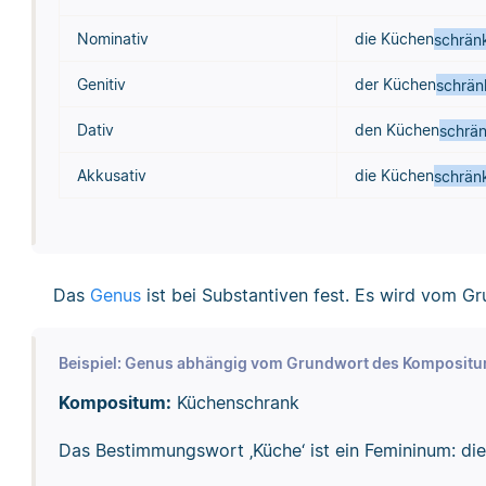
Nominativ
die Küchen
schrän
Genitiv
der Küchen
schrän
Dativ
den Küchen
schrä
Akkusativ
die Küchen
schrän
Das
Genus
ist bei Substantiven fest. Es wird vom G
Beispiel: Genus abhängig vom Grundwort des Komposit
Kompositum:
Küchenschrank
Das Bestimmungswort ‚Küche‘ ist ein Femininum: die