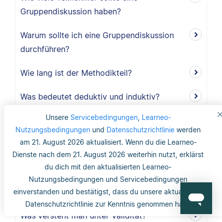
Gruppendiskussion haben?
Warum sollte ich eine Gruppendiskussion
durchführen?
Wie lang ist der Methodikteil?
Was bedeutet deduktiv und induktiv?
Unsere
Servicebedingungen
,
Learneo-
Was bedeutet induktiv?
Nutzungsbedingungen
und
Datenschutzrichtlinie
werden
am 21. August 2026 aktualisiert. Wenn du die Learneo-
Was bedeutet deduktiv?
Dienste nach dem 21. August 2026 weiterhin nutzt, erklärst
du dich mit den aktualisierten Learneo-
Was ist Validität?
Nutzungsbedingungen und Servicebedingungen
Was ist interne Validität?
einverstanden und bestätigst, dass du unsere aktualisierte
Datenschutzrichtlinie zur Kenntnis genommen hast.
Was versteht man unter Validität?