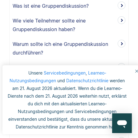
Was ist eine Gruppendiskussion?
Wie viele Teilnehmer sollte eine
Gruppendiskussion haben?
Warum sollte ich eine Gruppendiskussion
durchführen?
Wie lang ist der Methodikteil?
Unsere
Servicebedingungen
,
Learneo-
Nutzungsbedingungen
und
Datenschutzrichtlinie
werden
Was bedeutet deduktiv und induktiv?
am 21. August 2026 aktualisiert. Wenn du die Learneo-
Dienste nach dem 21. August 2026 weiterhin nutzt, erklärst
Was bedeutet induktiv?
du dich mit den aktualisierten Learneo-
Was bedeutet deduktiv?
Nutzungsbedingungen und Servicebedingungen
einverstanden und bestätigst, dass du unsere aktualisierte
Was ist Validität?
Datenschutzrichtlinie zur Kenntnis genommen hast.