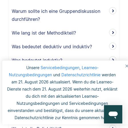
Warum sollte ich eine Gruppendiskussion
durchführen?
Wie lang ist der Methodikteil?
Was bedeutet deduktiv und induktiv?
Was bedeutet induktiv?
Unsere
Servicebedingungen
,
Learneo-
Was bedeutet deduktiv?
Nutzungsbedingungen
und
Datenschutzrichtlinie
werden
am 21. August 2026 aktualisiert. Wenn du die Learneo-
Was ist Validität?
Dienste nach dem 21. August 2026 weiterhin nutzt, erklärst
du dich mit den aktualisierten Learneo-
Was ist interne Validität?
Nutzungsbedingungen und Servicebedingungen
einverstanden und bestätigst, dass du unsere aktualisierte
Was versteht man unter Validität?
Datenschutzrichtlinie zur Kenntnis genommen hast.