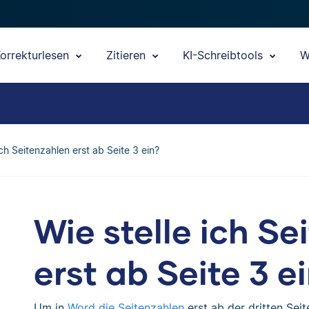
orrekturlesen
Zitieren
KI-Schreibtools
W
ich Seitenzahlen erst ab Seite 3 ein?
Wie stelle ich Se
erst ab Seite 3 e
Um in
Word die Seitenzahlen
erst ab der dritten Seit