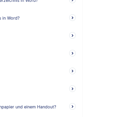
erzeichnis in Word?
s in Word?
enpapier und einem Handout?