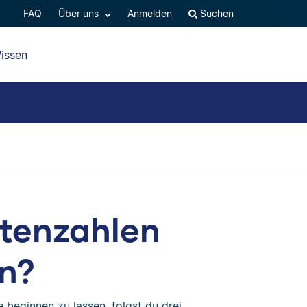
FAQ
Über uns
Anmelden
Suchen
issen
itenzahlen
in?
e beginnen zu lassen, folgst du drei