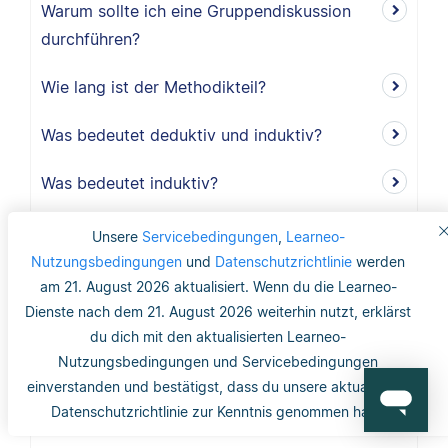
Warum sollte ich eine Gruppendiskussion
durchführen?
Wie lang ist der Methodikteil?
Was bedeutet deduktiv und induktiv?
Was bedeutet induktiv?
Was bedeutet deduktiv?
Unsere
Servicebedingungen
,
Learneo-
Nutzungsbedingungen
und
Datenschutzrichtlinie
werden
Was ist Validität?
am 21. August 2026 aktualisiert. Wenn du die Learneo-
Dienste nach dem 21. August 2026 weiterhin nutzt, erklärst
Was ist interne Validität?
du dich mit den aktualisierten Learneo-
Nutzungsbedingungen und Servicebedingungen
Was versteht man unter Validität?
einverstanden und bestätigst, dass du unsere aktualisierte
Datenschutzrichtlinie zur Kenntnis genommen hast.
Was ist die Reliabilität?