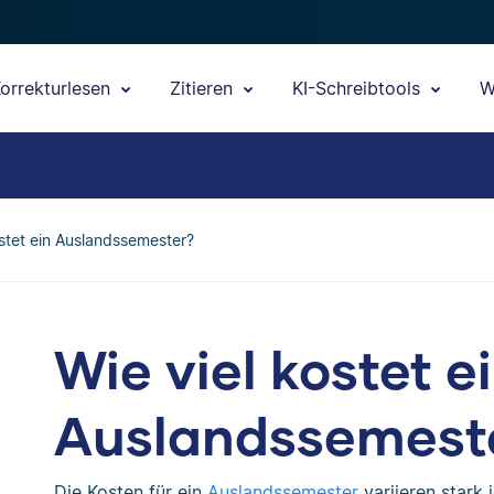
orrekturlesen
Zitieren
KI-Schreibtools
W
ostet ein Auslandssemester?
Wie viel kostet e
Auslandssemest
Die Kosten für ein
Auslandssemester
variieren stark