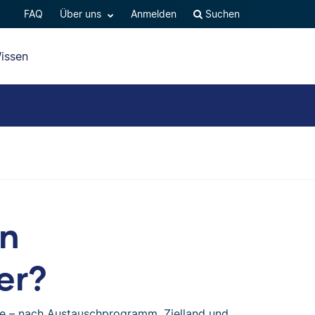
FAQ
Über uns
Anmelden
Suchen
issen
in
er?
 je – nach Austauschprogramm, Zielland und