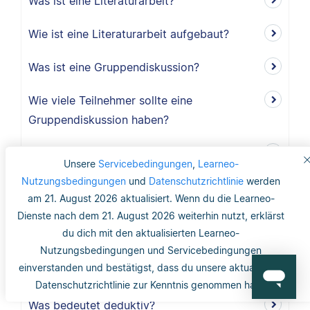
Was ist eine Literaturarbeit?
Wie ist eine Literaturarbeit aufgebaut?
Was ist eine Gruppendiskussion?
Wie viele Teilnehmer sollte eine
Gruppendiskussion haben?
Warum sollte ich eine Gruppendiskussion
Unsere
Servicebedingungen
,
Learneo-
durchführen?
Nutzungsbedingungen
und
Datenschutzrichtlinie
werden
am 21. August 2026 aktualisiert. Wenn du die Learneo-
Wie lang ist der Methodikteil?
Dienste nach dem 21. August 2026 weiterhin nutzt, erklärst
du dich mit den aktualisierten Learneo-
Was bedeutet deduktiv und induktiv?
Nutzungsbedingungen und Servicebedingungen
einverstanden und bestätigst, dass du unsere aktualisierte
Was bedeutet induktiv?
Datenschutzrichtlinie zur Kenntnis genommen hast.
Was bedeutet deduktiv?