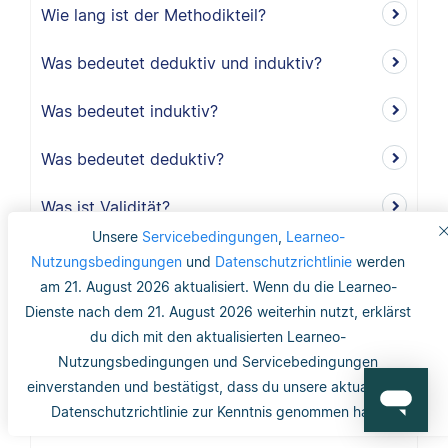
Wie lang ist der Methodikteil?
Was bedeutet deduktiv und induktiv?
Was bedeutet induktiv?
Was bedeutet deduktiv?
Was ist Validität?
Unsere
Servicebedingungen
,
Learneo-
Was ist interne Validität?
Nutzungsbedingungen
und
Datenschutzrichtlinie
werden
am 21. August 2026 aktualisiert. Wenn du die Learneo-
Was versteht man unter Validität?
Dienste nach dem 21. August 2026 weiterhin nutzt, erklärst
du dich mit den aktualisierten Learneo-
Was ist die Reliabilität?
Nutzungsbedingungen und Servicebedingungen
einverstanden und bestätigst, dass du unsere aktualisierte
Was ist mit dem Gütekriterium der
Datenschutzrichtlinie zur Kenntnis genommen hast.
Objektivität gemeint?