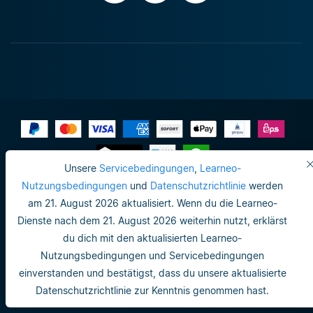
Unsere
Servicebedingungen
,
Learneo-
Impressum
Nutzungsbedingungen
und
Datenschutzrichtlinie
werden
am 21. August 2026 aktualisiert. Wenn du die Learneo-
Datenschutzrichtlinie
Dienste nach dem 21. August 2026 weiterhin nutzt, erklärst
Do not sell or share my personal info
du dich mit den aktualisierten Learneo-
Nutzungsbedingungen und Servicebedingungen
Nutzungsbedingungen
einverstanden und bestätigst, dass du unsere aktualisierte
Datenschutzrichtlinie
Datenschutzrichtlinie zur Kenntnis genommen hast.