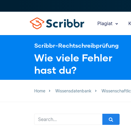
Plagiat
K
Scribbr-Rechtschreibprüfung
Wie viele Fehler
hast du?
Home
Wissensdatenbank
Wissenschaftli