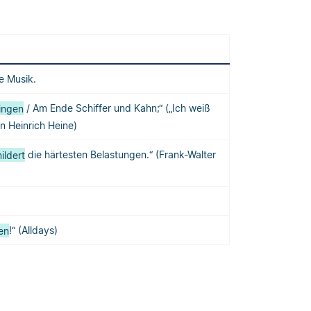
e Musik.
lingen
/ Am Ende Schiffer und Kahn;“ („Ich weiß
on Heinrich Heine)
ildert
die härtesten Belastungen.“ (Frank-Walter
en
!“ (Alldays)