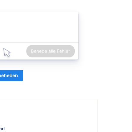
 beheben
ärt