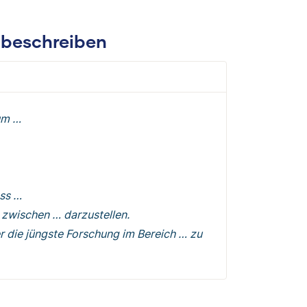
t beschreiben
rum …
ass …
 zwischen … darzustellen.
er die jüngste Forschung im Bereich … zu