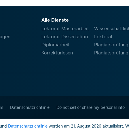
Alle Dienste
Lektorat Masterarbeit
Wissenschaftlic
ragen
Lektorat Dissertation
Lektorat
Diplomarbeit
Plagiatsprüfung
Korrekturlesen
Plagiatsprüfung
um
Datenschutzrichtlinie
Do not sell or share my personal info
und
Datenschutzrichtlinie
werden am 21. August 2026 aktualisiert. W