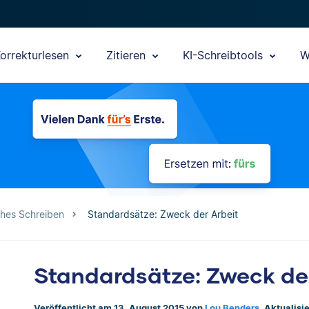
orrekturlesen
Zitieren
KI-Schreibtools
W
ches Schreiben
Standardsätze: Zweck der Arbeit
Standardsätze: Zweck der
Veröffentlicht am 13. August 2015 von
Lou Benders
. Aktualisi