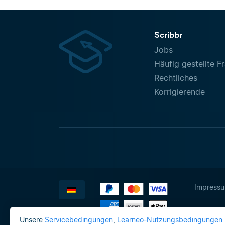
Scribbr
Jobs
Häufig gestellte F
Rechtliches
Korrigierende
Impress
Unsere
Servicebedingungen
,
Learneo-Nutzungsbedingungen