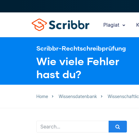
Plagiat
K
Scribbr-Rechtschreibprüfung
Wie viele Fehler
hast du?
Home
Wissensdatenbank
Wissenschaftli