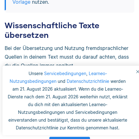
Vorlage
nutzen.
Wissenschaftliche Texte
übersetzen
Bei der Übersetzung und Nutzung fremdsprachlicher
Quellen in deinem Text musst du darauf achten, dass
du die Quellen immer angibst.
Unsere
Servicebedingungen
,
Learneo-
Sonst begehst du ein
Übersetzungsplagiat
, was
Nutzungsbedingungen
und
Datenschutzrichtlinie
werden
schlimmstenfalls zu einem Ausschluss aus der
am 21. August 2026 aktualisiert. Wenn du die Learneo-
Hochschule führen kann.
Dienste nach dem 21. August 2026 weiterhin nutzt, erklärst
du dich mit den aktualisierten Learneo-
Wenn du deine Arbeiten ins Englische übersetzen
Nutzungsbedingungen und Servicebedingungen
willst, können dir die englischen Satzanfänge a
im
einverstanden und bestätigst, dass du unsere aktualisierte
folgenden
Artikel dabei helfen.
Datenschutzrichtlinie zur Kenntnis genommen hast.