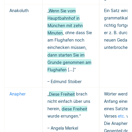
Anakoluth
„
Wenn Sie vom
Ein Satz wird
Hauptbahnhof in
grammatikalis
München mit zehn
richtig fortges
Minuten
, ohne dass Sie
er z. B. durch
am Flughafen noch
neuen Gedan
einchecken müssen,
unterbrochen 
dann starten Sie im
Grunde genommen am
Flughafen
[…]“
– Edmund Stoiber
Anapher
„
Diese Freiheit
brach
Wörter werde
nicht einfach über uns
Anfang eines 
herein,
diese Freiheit
eines Satzteils
wurde errungen.“
Verses
etc.
wie
Die Anapher is
– Angela Merkel
Gegenteil der 