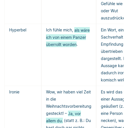
Gefühle wie F
oder Wut
auszudrücken
Hyperbel
Ich fühle mich,
als wäre
Ein Wort, ein
ich von einem Panzer
Sachverhalt o
überrollt worden
.
Empfindung w
übertrieben
dargestellt. Di
Aussage kann
dadurch ironi
komisch wirke
Ironie
Wow, wir haben viel Zeit
Es wird das Ge
in die
einer Aussage
Weihnachtsvorbereitung
geäußert (z. B
gesteckt! –
Ja, vor
eine Person z
allem du.
(statt z. B.: Du
necken), was
hast doch gar nichts
Gegenüber er