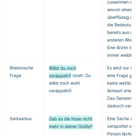
zusammen ver
wovon eines
überflüssig ist
die Bedeutung
bereits aus d
anderen Wort 
Eine Ärztin ist 
immer weiblich
Rhetorische
Willst du mich
Es wird nur sc
Frage
veräppeln?
(statt: Du
eine Frage ges
willst mich wohl
keine wirklich
veräppeln!)
Antwort erwart
Das Gemeinte 
dadurch verstä
Sarkasmus
Gab es die Hose nicht
Eine Sache wi
mehr in deiner Größe?
verspottet ode
Person lächerl