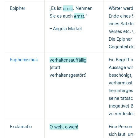
Epipher
„Es ist
ernst
. Nehmen
Wörter werde
Sie es auch
ernst
.“
Ende eines Sa
eines Satzteils
– Angela Merkel
Verses etc. wi
Die Epipher is
Gegenteil der
Euphemismus
verhaltensauffällig
Ein Begriff ode
(statt:
Aussage wird
verhaltensgestört)
beschönigt,
verharmlost o
heruntergespie
seine tatsächl
(negative) Be
zu verdecken.
Exclamatio
O weh, o weh!
Eine Person ä
sich laut, um 