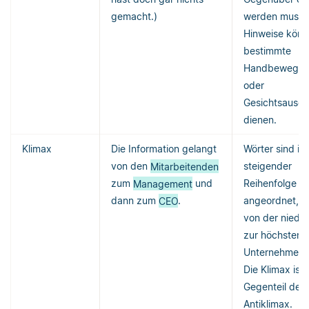
gemacht.)
werden muss. 
Hinweise kön
bestimmte
Handbewegu
oder
Gesichtsausd
dienen.
Klimax
Die Information gelangt
Wörter sind in
von den
Mitarbeitenden
steigender
zum
Management
und
Reihenfolge
dann zum
CEO
.
angeordnet, hi
von der niedri
zur höchsten
Unternehmensp
Die Klimax ist
Gegenteil der
Antiklimax.