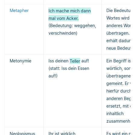
Metapher
Ich mache mich dann
Die Bedeutung
mal vom Acker.
Wortes wird au
(Bedeutung: weggehen,
anderes Wort
verschwinden)
übertragen. L
erhält dadurch
neue Bedeutu
Metonymie
Iss deinen
Teller
auf!
Ein Begriff ist 
(statt: Iss dein Essen
wörtlich, sond
auf!)
übertragenen 
gemeint. Er wi
hierfür durch 
anderen Begri
ersetzt, mit d
inhaltlich
zusammenhän
Neologismus
Ihr ist wirklich
Es wird ein ne