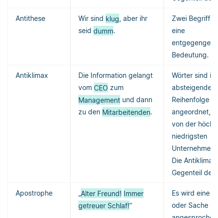
Antithese
Wir sind
klug
, aber ihr
Zwei Begriffe
seid
dumm
.
eine
entgegengese
Bedeutung.
Antiklimax
Die Information gelangt
Wörter sind in
vom
CEO
zum
absteigender
Management
und dann
Reihenfolge
zu den
Mitarbeitenden
.
angeordnet, hi
von der höchs
niedrigsten
Unternehmensp
Die Antiklimax 
Gegenteil der 
Apostrophe
„
Alter Freund!
Immer
Es wird eine P
getreuer Schlaf!
“
oder Sache
angesprochen,