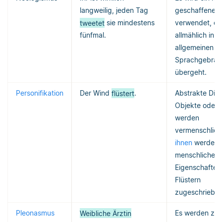
langweilig, jeden Tag
geschaffenes 
tweetet
sie mindestens
verwendet, da
fünfmal.
allmählich in 
allgemeinen
Sprachgebrau
übergeht.
Personifikation
Der Wind
flüstert
.
Abstrakte Din
Objekte oder 
werden
vermenschlicht
ihnen
werden
menschliche
Eigenschaften
Flüstern
zugeschrieben
Pleonasmus
Weibliche Ärztin
Es werden zwe