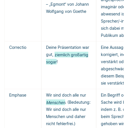
– „Egmont“ von Johann
imaginär oder
Wolfgang von Goethe
abwesend ist.
Sprecher/-in 
sich dabei me
Publikum ab.
Correctio
Deine Präsentation war
Eine Aussage 
gut,
ziemlich großartig
korrigiert, ind
sogar
!
verstärkt oder
abgeschwächt 
diesem Beispie
sie verstärkt.
Emphase
Wir sind doch alle nur
Ein Begriff ode
Menschen
. (Bedeutung:
Sache wird be
Wir sind doch alle nur
indem z. B. d
Menschen und daher
beim Spreche
nicht fehlerfrei.)
gehoben wird.