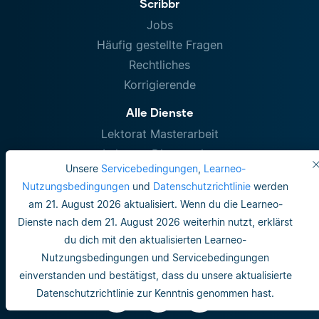
Scribbr
Jobs
Häufig gestellte Fragen
Rechtliches
Korrigierende
Alle Dienste
Lektorat Masterarbeit
Lektorat Dissertation
Unsere
Servicebedingungen
,
Learneo-
Diplomarbeit Korrekturlesen
Nutzungsbedingungen
und
Datenschutzrichtlinie
werden
Wissenschaftliches Lektorat
am 21. August 2026 aktualisiert. Wenn du die Learneo-
Plagiatsprüfung
Dienste nach dem 21. August 2026 weiterhin nutzt, erklärst
Plagiatsprüfung
du dich mit den aktualisierten Learneo-
Nutzungsbedingungen und Servicebedingungen
Kontakt
einverstanden und bestätigst, dass du unsere aktualisierte
Datenschutzrichtlinie zur Kenntnis genommen hast.