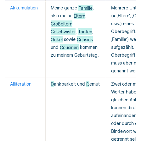
Akkumulation
Meine ganze
Familie
,
Mehrere Unter
also meine
Eltern
,
(= ‚Eltern‘, ‚Gr
Großeltern
,
usw.) eines
Geschwister
,
Tanten
,
Oberbegriffs 
Onkel
sowie
Cousins
‚Familie‘) wer
und
Cousinen
kommen
aufgezählt. De
zu meinem Geburtstag.
Oberbegriff k
muss aber nic
genannt werd
Alliteration
D
ankbarkeit und
D
emut
Zwei oder meh
Wörter haben
gleichen Anlau
können direkt
aufeinanderfo
oder durch ein
Bindewort wie 
getrennt sein.