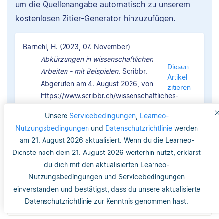
um die Quellenangabe automatisch zu unserem
kostenlosen Zitier-Generator hinzuzufügen.
Barnehl, H. (2023, 07. November).
Abkürzungen in wissenschaftlichen
Diesen
Arbeiten - mit Beispielen.
Scribbr.
Artikel
Abgerufen am 4. August 2026, von
zitieren
https://www.scribbr.ch/wissenschaftliches-
schreiben-ch/abkuerzungen/
Unsere
Servicebedingungen
,
Learneo-
Nutzungsbedingungen
und
Datenschutzrichtlinie
werden
am 21. August 2026 aktualisiert. Wenn du die Learneo-
Dienste nach dem 21. August 2026 weiterhin nutzt, erklärst
du dich mit den aktualisierten Learneo-
Nutzungsbedingungen und Servicebedingungen
War dieser Artikel hilfreich?
einverstanden und bestätigst, dass du unsere aktualisierte
Datenschutzrichtlinie zur Kenntnis genommen hast.
38
6