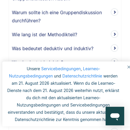
Warum sollte ich eine Gruppendiskussion
durchführen?
Wie lang ist der Methodikteil?
Was bedeutet deduktiv und induktiv?
Was bedeutet induktiv?
Unsere
Servicebedingungen
,
Learneo-
Nutzungsbedingungen
Was bedeutet deduktiv?
und
Datenschutzrichtlinie
werden
am 21. August 2026 aktualisiert. Wenn du die Learneo-
Was ist Validität?
Dienste nach dem 21. August 2026 weiterhin nutzt, erklärst
du dich mit den aktualisierten Learneo-
Was ist interne Validität?
Nutzungsbedingungen und Servicebedingungen
einverstanden und bestätigst, dass du unsere aktualisierte
Was versteht man unter Validität?
Datenschutzrichtlinie zur Kenntnis genommen hast.