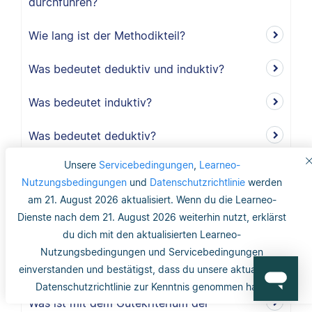
durchführen?
Wie lang ist der Methodikteil?
Was bedeutet deduktiv und induktiv?
Was bedeutet induktiv?
Was bedeutet deduktiv?
Unsere
Servicebedingungen
,
Learneo-
Was ist Validität?
Nutzungsbedingungen
und
Datenschutzrichtlinie
werden
am 21. August 2026 aktualisiert. Wenn du die Learneo-
Was ist interne Validität?
Dienste nach dem 21. August 2026 weiterhin nutzt, erklärst
du dich mit den aktualisierten Learneo-
Was versteht man unter Validität?
Nutzungsbedingungen und Servicebedingungen
Was ist die Reliabilität?
einverstanden und bestätigst, dass du unsere aktualisierte
Datenschutzrichtlinie zur Kenntnis genommen hast.
Was ist mit dem Gütekriterium der