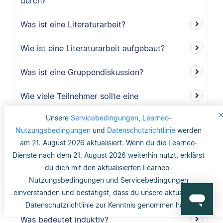
durch?
Was ist eine Literaturarbeit?
Wie ist eine Literaturarbeit aufgebaut?
Was ist eine Gruppendiskussion?
Wie viele Teilnehmer sollte eine
Gruppendiskussion haben?
Unsere
Servicebedingungen
,
Learneo-
Nutzungsbedingungen
und
Datenschutzrichtlinie
werden
Warum sollte ich eine Gruppendiskussion
am 21. August 2026 aktualisiert. Wenn du die Learneo-
durchführen?
Dienste nach dem 21. August 2026 weiterhin nutzt, erklärst
du dich mit den aktualisierten Learneo-
Wie lang ist der Methodikteil?
Nutzungsbedingungen und Servicebedingungen
einverstanden und bestätigst, dass du unsere aktualisierte
Was bedeutet deduktiv und induktiv?
Datenschutzrichtlinie zur Kenntnis genommen hast.
Was bedeutet induktiv?