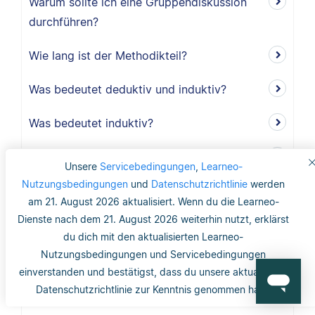
Warum sollte ich eine Gruppendiskussion
durchführen?
Wie lang ist der Methodikteil?
Was bedeutet deduktiv und induktiv?
Was bedeutet induktiv?
Was bedeutet deduktiv?
Unsere
Servicebedingungen
,
Learneo-
Nutzungsbedingungen
und
Datenschutzrichtlinie
werden
Was ist Validität?
am 21. August 2026 aktualisiert. Wenn du die Learneo-
Dienste nach dem 21. August 2026 weiterhin nutzt, erklärst
Was ist interne Validität?
du dich mit den aktualisierten Learneo-
Nutzungsbedingungen und Servicebedingungen
Was versteht man unter Validität?
einverstanden und bestätigst, dass du unsere aktualisierte
Datenschutzrichtlinie zur Kenntnis genommen hast.
Was ist die Reliabilität?