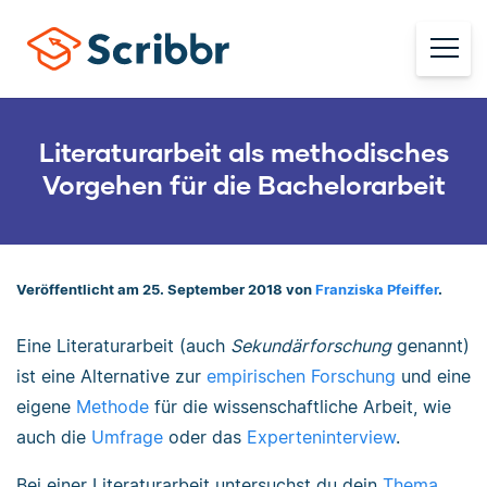
Literaturarbeit als methodisches
Vorgehen für die Bachelorarbeit
Veröffentlicht am 25. September 2018 von
Franziska Pfeiffer
.
Eine Literaturarbeit (auch
Sekundärforschung
genannt)
ist eine Alternative zur
empirischen Forschung
und eine
eigene
Methode
für die wissenschaftliche Arbeit, wie
auch die
Umfrage
oder das
Experteninterview
.
Bei einer Literaturarbeit untersuchst du dein
Thema